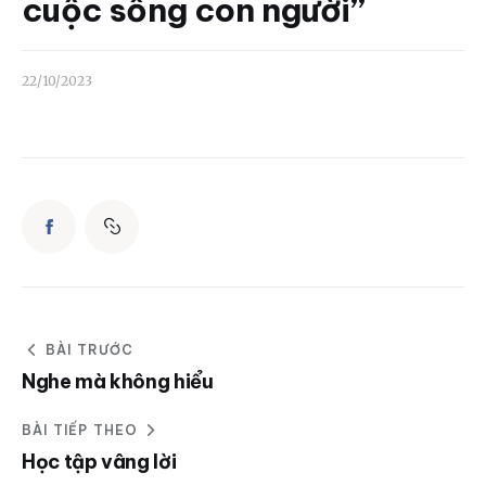
Liên hệ
cuộc sống con người”
Dâng hiến
22/10/2023
BÀI TRƯỚC
Nghe mà không hiểu
BÀI TIẾP THEO
Học tập vâng lời