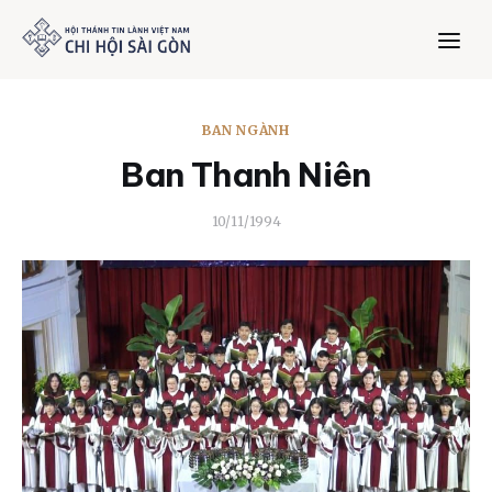
BAN NGÀNH
Trang chủ
Ban Thanh Niên
Giới thiệu
10/11/1994
Dưỡng Linh
Thư viện
Bản tin
Mục vụ