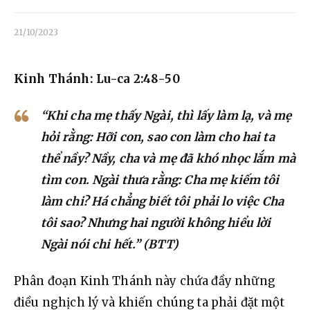
Liên hệ
21/10/2023
Dâng hiến
Kinh Thánh: Lu-ca 2:48-50
“Khi cha mẹ thấy Ngài, thì lấy làm lạ, và mẹ
hỏi rằng: Hỡi con, sao con làm cho hai ta
thể nầy? Nầy, cha và mẹ đã khó nhọc lắm mà
tìm con. Ngài thưa rằng: Cha mẹ kiếm tôi
làm chi? Há chẳng biết tôi phải lo việc Cha
tôi sao? Nhưng hai người không hiểu lời
Ngài nói chi hết.” (BTT)
Phân 
đoạn Kinh Thánh này chứa đầy những 
điều nghịch lý và khiến chúng ta phải đặt một 