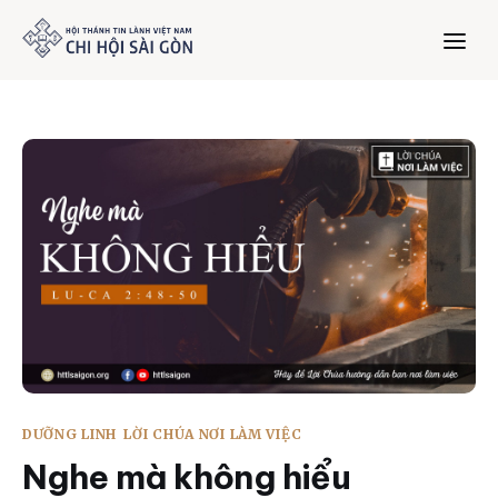
Trang chủ
Giới thiệu
Dưỡng Linh
Thư viện
Bản tin
DƯỠNG LINH
LỜI CHÚA NƠI LÀM VIỆC
Mục vụ
Nghe mà không hiểu