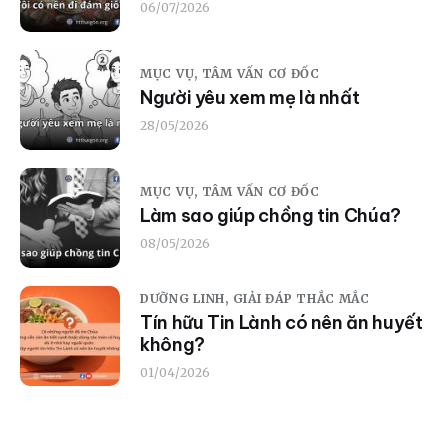
06/07/2026
MỤC VỤ,
TÂM VẤN CƠ ĐỐC
Người yêu xem mẹ là nhất
28/05/2026
MỤC VỤ,
TÂM VẤN CƠ ĐỐC
Làm sao giúp chồng tin Chúa?
08/05/2026
DƯỠNG LINH,
GIẢI ĐÁP THẮC MẮC
Tín hữu Tin Lành có nên ăn huyết
không?
01/04/2026