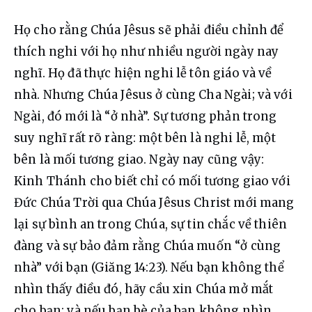
Họ cho rằng Chúa Jêsus sẽ phải điều chỉnh để 
thích nghi với họ như nhiều người ngày nay 
nghĩ. Họ đã thực hiện nghi lễ tôn giáo và về 
nhà. Nhưng Chúa Jêsus ở cùng Cha Ngài; và với 
Ngài, đó mới là “ở nhà”. Sự tương phản trong 
suy nghĩ rất rõ ràng: một bên là nghi lễ, một 
bên là mối tương giao. Ngày nay cũng vậy: 
Kinh Thánh cho biết chỉ có mối tương giao với 
Đức Chúa Trời qua Chúa Jêsus Christ mới mang 
lại sự bình an trong Chúa, sự tin chắc về thiên 
đàng và sự bảo đảm rằng Chúa muốn “ở cùng 
nhà” với bạn (Giăng 14:23). Nếu bạn không thể 
nhìn thấy điều đó, hãy cầu xin Chúa mở mắt 
cho bạn; và nếu bạn bè của bạn không nhìn 