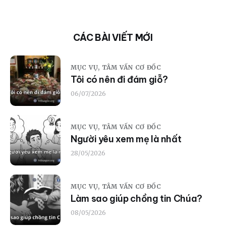
CÁC BÀI VIẾT MỚI
MỤC VỤ,
TÂM VẤN CƠ ĐỐC
Tôi có nên đi đám giỗ?
06/07/2026
MỤC VỤ,
TÂM VẤN CƠ ĐỐC
Người yêu xem mẹ là nhất
28/05/2026
MỤC VỤ,
TÂM VẤN CƠ ĐỐC
Làm sao giúp chồng tin Chúa?
08/05/2026