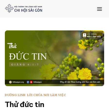
Trang chủ
Giới thiệu
Dưỡng Linh
Thư viện
Bản tin
DƯỠNG LINH
LỜI CHÚA NƠI LÀM VIỆC
Mục vụ
Thử đức tin