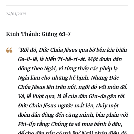
Liên hệ
24/01/2025
Dâng hiến
Kinh Thánh: Giăng 6:1-7
“Rồi đó, Đức Chúa Jêsus qua bờ bên kia biển
Ga-li-lê, là biển Ti-bê-ri-át. Một đoàn dân
đông theo Ngài, vì từng thấy các phép lạ
Ngài làm cho những kẻ bịnh. Nhưng Đức
Chúa Jêsus lên trên núi, ngồi đó với môn đồ.
Vả, lễ Vượt qua, là lễ của dân Giu-đa gần tới.
Đức Chúa Jêsus ngước mắt lên, thấy một
đoàn dân đông đến cùng mình, bèn phán với
Phi-líp rằng: Chúng ta sẽ mua bánh ở đâu,
để cho dân nầy có mà ăn? Ngài phán điều đó