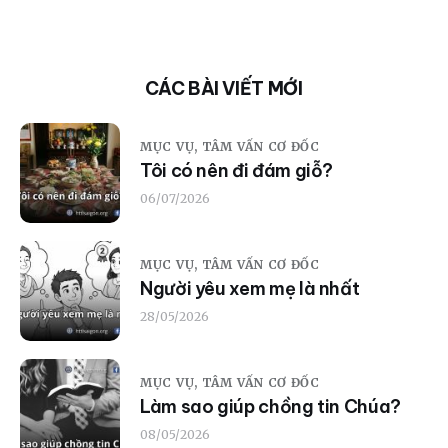
CÁC BÀI VIẾT MỚI
MỤC VỤ,
TÂM VẤN CƠ ĐỐC
Tôi có nên đi đám giỗ?
06/07/2026
MỤC VỤ,
TÂM VẤN CƠ ĐỐC
Người yêu xem mẹ là nhất
28/05/2026
MỤC VỤ,
TÂM VẤN CƠ ĐỐC
Làm sao giúp chồng tin Chúa?
08/05/2026