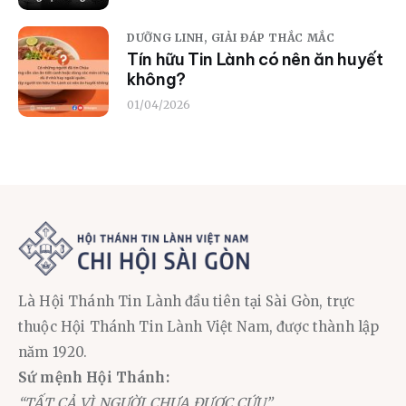
DƯỠNG LINH,
GIẢI ĐÁP THẮC MẮC
Tín hữu Tin Lành có nên ăn huyết
không?
01/04/2026
Là Hội Thánh Tin Lành đầu tiên tại Sài Gòn, trực
thuộc Hội Thánh Tin Lành Việt Nam, được thành lập
năm 1920.
Sứ mệnh Hội Thánh:
“TẤT CẢ VÌ NGƯỜI CHƯA ĐƯỢC CỨU”