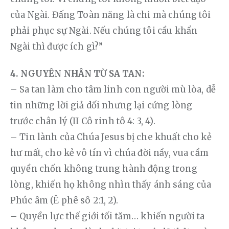
của Ngài. Đấng Toàn năng là chi mà chúng tôi 
phải phục sự Ngài. Nếu chúng tôi cầu khẩn 
Ngài thì được ích gì?”
4. NGUYÊN NHÂN TỪ SA TAN:
– Sa tan làm cho tâm linh con người mù lòa, dễ 
tin những lời giả dối nhưng lại cứng lòng 
trước chân lý (II Cô rinh tô 4: 3, 4).
– Tin lành của Chúa Jesus bị che khuất cho kẻ 
hư mất, cho kẻ vô tín vì chúa đời nầy, vua cầm 
quyền chốn không trung hành động trong 
lòng, khiến họ không nhìn thấy ánh sáng của 
Phúc âm (Ê phê sô 2:1, 2).
– Quyền lực thế giới tối tăm… khiến người ta 