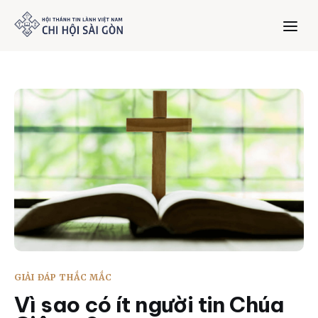
Trang chủ
Giới thiệu
Dưỡng Linh
Thư viện
Bản tin
GIẢI ĐÁP THẮC MẮC
Mục vụ
Vì sao có ít người tin Chúa