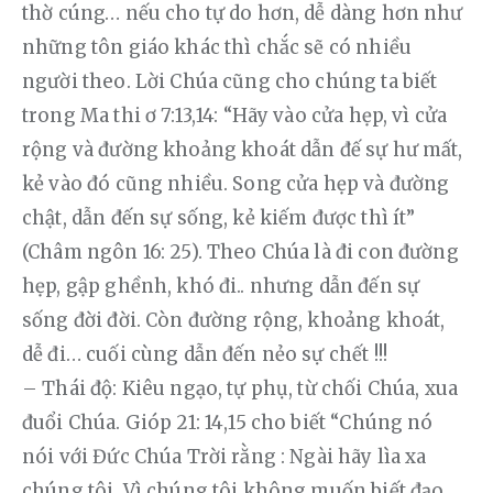
thờ cúng… nếu cho tự do hơn, dễ dàng hơn như 
những tôn giáo khác thì chắc sẽ có nhiều 
người theo. Lời Chúa cũng cho chúng ta biết 
trong Ma thi ơ 7:13,14: “Hãy vào cửa hẹp, vì cửa 
rộng và đường khoảng khoát dẫn đế sự hư mất, 
kẻ vào đó cũng nhiều. Song cửa hẹp và đường 
chật, dẫn đến sự sống, kẻ kiếm được thì ít” 
(Châm ngôn 16: 25). Theo Chúa là đi con đường 
hẹp, gập ghềnh, khó đi.. nhưng dẫn đến sự 
sống đời đời. Còn đường rộng, khoảng khoát, 
dễ đi… cuối cùng dẫn đến nẻo sự chết !!!
– Thái độ: Kiêu ngạo, tự phụ, từ chối Chúa, xua 
đuổi Chúa. Gióp 21: 14,15 cho biết “Chúng nó 
nói với Đức Chúa Trời rằng : Ngài hãy lìa xa 
chúng tôi. Vì chúng tôi không muốn biết đạo 