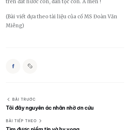
trên đất nước con, dân tộc con. A men !
(Bài viết dựa theo tài liệu của cố MS Đoàn Văn 
Miêng)
BÀI TRƯỚC
Tôi đây nguyên ác nhân nhờ ơn cứu
BÀI TIẾP THEO
Tìm được niềm tin và hy vọng