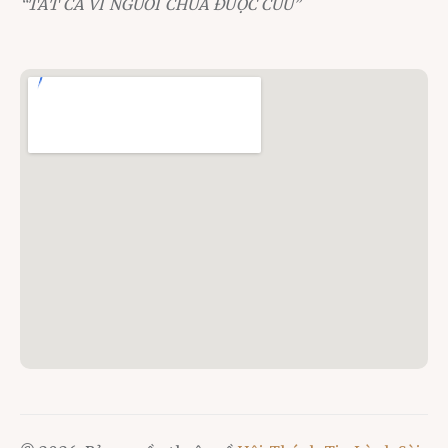
“TẤT CẢ VÌ NGƯỜI CHƯA ĐƯỢC CỨU”