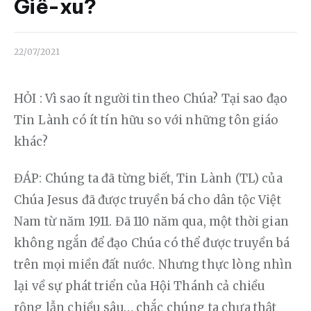
Liên hệ
Giê-xu?
Dâng hiến
22/07/2021
HỎI : Vì sao ít người tin theo Chúa? Tại sao đạo 
Tin Lành có ít tín hữu so với những tôn giáo 
khác?
ĐÁP: Chúng ta đã từng biết, Tin Lành (TL) của 
Chúa Jesus đã được truyền bá cho dân tộc Việt 
Nam từ năm 1911. Đã 110 năm qua, một thời gian 
không ngắn để đạo Chúa có thể được truyền bá 
trên mọi miền đất nước. Nhưng thực lòng nhìn 
lại về sự phát triển của Hội Thánh cả chiều 
rộng lẫn chiều sâu… chắc chúng ta chưa thật 