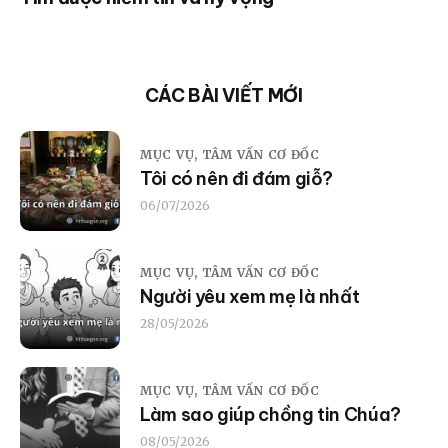
CÁC BÀI VIẾT MỚI
MỤC VỤ,
TÂM VẤN CƠ ĐỐC
Tôi có nên đi đám giỗ?
06/07/2026
MỤC VỤ,
TÂM VẤN CƠ ĐỐC
Người yêu xem mẹ là nhất
28/05/2026
MỤC VỤ,
TÂM VẤN CƠ ĐỐC
Làm sao giúp chồng tin Chúa?
08/05/2026