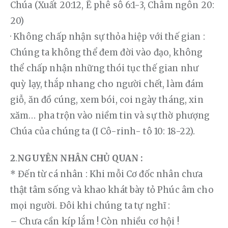
Chúa (Xuất 20:12, Ê phê sô 6:1-3, Châm ngôn 20: 
20)
· Không chấp nhận sự thỏa hiệp với thế gian : 
Chúng ta không thể đem đời vào đạo, không 
thể chấp nhận những thói tục thế gian như 
quỳ lạy, thắp nhang cho người chết, làm đám 
giỗ, ăn đồ cúng, xem bói, coi ngày tháng, xin 
xăm… pha trộn vào niềm tin và sự thờ phượng 
Chúa của chúng ta (I Cô-rinh- tô 10: 18-22).
2
.
NGUYÊN NHÂN CHỦ QUAN :
* Đến từ cá nhân : Khi mỗi Cơ đốc nhân chưa 
thật tâm sống và khao khát bày tỏ Phúc âm cho 
mọi người. Đôi khi chúng ta tự nghĩ :
– Chưa cần kíp lắm ! Còn nhiều cơ hội !