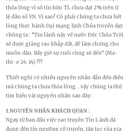
thỏa lòng vì số tín hữu TL chưa đạt 2% trên tỉ 
lệ dân số VN. Vì sao? Có phải chúng ta chưa hết 
lòng thực hành Đại mạng lịnh Chúa truyền dạy 
chúng ta : “Tin lành nầy về nước Đức Chúa Trời 
sẽ được giảng rao khắp đất, để làm chứng cho 
muôn dân. Bấy giờ sự cuối cùng sẽ đến” (Ma-
thi-ơ 24: 14) ???
Thiết nghĩ có nhiều nguyên nhân dẫn đến điều 
mà chúng ta chưa thỏa lòng… vậy chúng ta thử 
tìm hiểu vài nguyên nhân sau đây:
1
.
NGUYÊN NHÂN KHÁCH QUAN :
Ngay từ ban đầu việc rao truyền Tin Lành đã 
đụng đến tín ngưỡng cổ truyền, tập tục của gia 