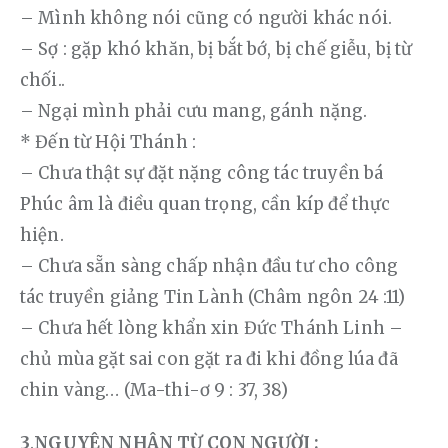
– Mình không nói cũng có người khác nói.
– Sợ : gặp khó khăn, bị bắt bớ, bị chế giễu, bị từ 
chối..
– Ngại mình phải cưu mang, gánh nặng.
* Đến từ Hội Thánh :
– Chưa thật sự đặt nặng công tác truyền bá 
Phúc âm là điều quan trọng, cần kíp để thực 
hiện.
– Chưa sẵn sàng chấp nhận đầu tư cho công 
tác truyền giảng Tin Lành (Châm ngôn 24 :11)
– Chưa hết lòng khẩn xin Đức Thánh Linh – 
chủ mùa gặt sai con gặt ra đi khi đồng lúa đã 
chin vàng… (Ma-thi-ơ 9 : 37, 38)
3
.
NGUYÊN NHÂN TỪ CON NGƯỜI :