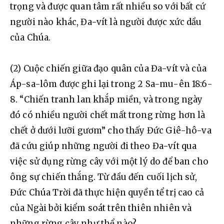
trọng và được quan tâm rất nhiều so với bất cứ 
người nào khác, Đa-vít là người được xức dầu 
của Chúa.
(2) Cuộc chiến giữa đạo quân của Đa-vít và của 
Áp-sa-lôm được ghi lại trong 2 Sa-mu-ên 18:6-
8. “Chiến tranh lan khắp miền, và trong ngày 
đó có nhiều người chết mất trong rừng hơn là 
chết ở dưới lưỡi gươm” cho thấy Đức Giê-hô-va 
đã cứu giúp những người đi theo Đa-vít qua 
việc sử dụng rừng cây với một lý do để ban cho 
ông sự chiến thắng. Từ đầu đến cuối lịch sử, 
Đức Chúa Trời đã thực hiện quyền tể trị cao cả 
của Ngài bởi kiểm soát trên thiên nhiên và 
những rừng cây như thể nào?