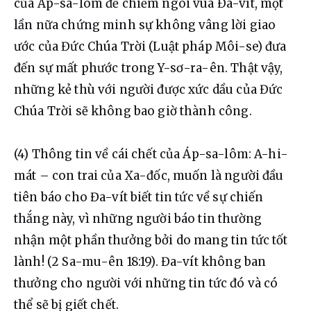
của Áp-sa-lôm để chiếm ngôi vua Đa-vít, một 
lần nữa chứng minh sự không vâng lời giao 
ước của Đức Chúa Trời (Luật pháp Môi-se) đưa 
đến sự mất phước trong Y-sơ-ra-ên. Thật vậy, 
những kẻ thù với người được xức dầu của Đức 
Chúa Trời sẽ không bao giờ thành công.
(4) Thông tin về cái chết của Áp-sa-lôm: A-hi-
mát – con trai của Xa-đốc, muốn là người đầu 
tiên báo cho Đa-vít biết tin tức về sự chiến 
thắng này, vì những người báo tin thường 
nhận một phần thưởng bởi do mang tin tức tốt 
lành! (2 Sa-mu-ên 18:19). Đa-vít không ban 
thưởng cho người với những tin tức đó và có 
thể sẽ bị giết chết.