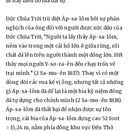
sẽ hay điều đó mà bắt sợ.”
Đức Chúa Trời trừ diệt Áp-sa-lôm bởi sự phản 
nghịch của ông đối với người được xức dầu của 
Đức Chúa Trời, “Người ta lấy thây Áp-sa-lôm, 
ném vào trong một cái hố lớn ở giữa rừng, rồi 
chất đá lên trên người thành một đống lớn. Hết 
thảy mọi người Y-sơ-ra-ên đều chạy trốn về 
trại mình.” (2 Sa-mu-ên 18:17). Thay vì có một 
dòng dõi các vua kế vị ông, nhưng tất cả những 
gì Áp-sa-lôm đã để lại là một bia kỷ niệm đống 
đá tự dựng cho chính mình (2 Sa-mu-ên 18:18). 
Áp-sa-lôm đã thất bại để nhận được sự tôn 
trọng, cái bia của Áp-sa-lôm dựng cao 52 foot 
= 15,24 m, nằm phía đông khu vực Đền Thờ 