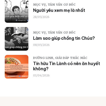
MỤC VỤ,
TÂM VẤN CƠ ĐỐC
Người yêu xem mẹ là nhất
28/05/2026
MỤC VỤ,
TÂM VẤN CƠ ĐỐC
Làm sao giúp chồng tin Chúa?
08/05/2026
DƯỠNG LINH,
GIẢI ĐÁP THẮC MẮC
Tín hữu Tin Lành có nên ăn huyết
không?
01/04/2026