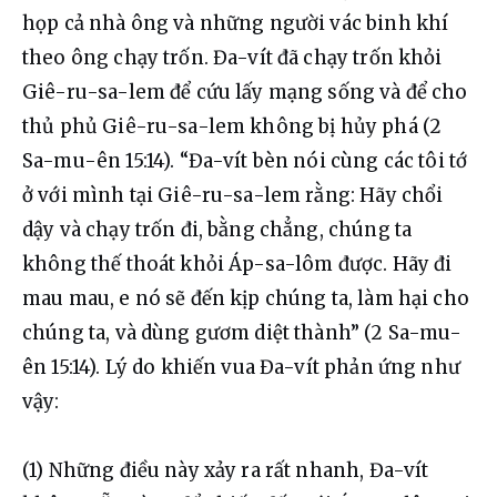
họp cả nhà ông và những người vác binh khí 
theo ông chạy trốn. Đa-vít đã chạy trốn khỏi 
Giê-ru-sa-lem để cứu lấy mạng sống và để cho 
thủ phủ Giê-ru-sa-lem không bị hủy phá (2 
Sa-mu-ên 15:14). “Đa-vít bèn nói cùng các tôi tớ 
ở với mình tại Giê-ru-sa-lem rằng: Hãy chổi 
dậy và chạy trốn đi, bằng chẳng, chúng ta 
không thế thoát khỏi Áp-sa-lôm được. Hãy đi 
mau mau, e nó sẽ đến kịp chúng ta, làm hại cho 
chúng ta, và dùng gươm diệt thành” (2 Sa-mu-
ên 15:14). Lý do khiến vua Đa-vít phản ứng như 
vậy:
(1) Những điều này xảy ra rất nhanh, Đa-vít 