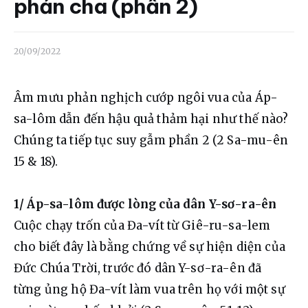
Liên hệ
phản cha (phần 2)
Dâng hiến
20/09/2022
Âm mưu phản nghịch cướp ngôi vua của Áp-
sa-lôm dẫn đến hậu quả thảm hại như thế nào? 
Chúng ta tiếp tục suy gẫm phần 2 (2 Sa-mu-ên 
15 & 18).
1/ Áp-sa-lôm được lòng của dân Y-sơ-ra-ên
Cuộc chạy trốn của Đa-vít từ Giê-ru-sa-lem 
cho biết đây là bằng chứng về sự hiện diện của 
Đức Chúa Trời, trước đó dân Y-sơ-ra-ên đã 
từng ủng hộ Đa-vít làm vua trên họ với một sự 