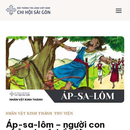
Trang chủ
Giới thiệu
Dưỡng Linh
Thư viện
Bản tin
NHÂN VẬT KINH THÁNH
THƯ VIỆN
Mục vụ
Áp-sa-lôm – người con