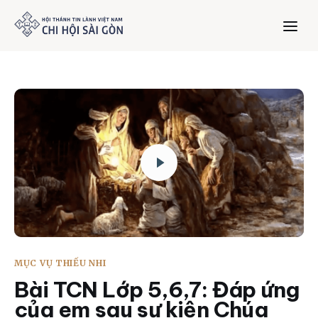
Trang chủ
Giới thiệu
Dưỡng Linh
Thư viện
Bản tin
MỤC VỤ THIẾU NHI
Mục vụ
Bài TCN Lớp 5,6,7: Đáp ứng
của em sau sự kiện Chúa