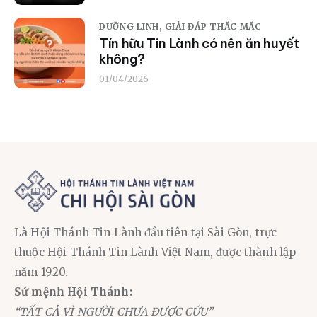
DƯỠNG LINH,
GIẢI ĐÁP THẮC MẮC
Tín hữu Tin Lành có nên ăn huyết
không?
01/04/2026
Là Hội Thánh Tin Lành đầu tiên tại Sài Gòn, trực
thuộc Hội Thánh Tin Lành Việt Nam, được thành lập
năm 1920.
Sứ mệnh Hội Thánh:
“TẤT CẢ VÌ NGƯỜI CHƯA ĐƯỢC CỨU”