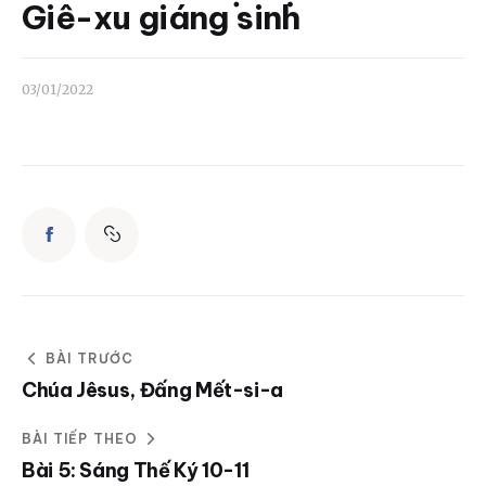
Liên hệ
Giê-xu giáng sinh
Dâng hiến
03/01/2022
BÀI TRƯỚC
Chúa Jêsus, Đấng Mết-si-a
BÀI TIẾP THEO
Bài 5: Sáng Thế Ký 10-11