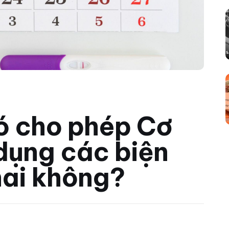
ó cho phép Cơ
dụng các biện
hai không?