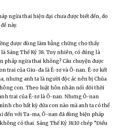
p ngừa thai hiện đại chưa được biết đến, do 
đề này.
ờng được dùng làm bằng chứng cho thấy 
là Sáng Thế Ký 38. Tuy nhiên, có đúng là 
n pháp ngừa thai không? Câu chuyện được 
on trai của Giu-đa là Ê-rơ và Ô-nan. Ê-rơ kết 
, nhưng anh ta là người độc ác nên bị Chúa 
hông con. Theo luật hôn nhân nối dõi thời 
anh trai của Ê-rơ là Ô-nan. Nhưng Ô-nan 
mình cho bất kỳ đứa con nào mà anh ta có thể 
khi đến với Ta-ma, Ô-nan đã dùng biện pháp 
 không có thai. Sáng Thế Ký 38:10 chép “Điều 