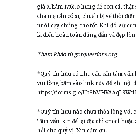
già (Châm 17:6). Nhưng để con cái thật
cha mẹ cần có sự chuẩn bị về thời điể
nuôi dạy chúng cho tốt. Khi đó, sử dụ
là điều hoàn toàn đúng đắn và đẹp lòn
Tham khảo từ gotquestions.org
*Quý tín hữu có nhu cầu cần tâm vấn 
vui lòng bấm vào link này để ghi nội 
https://forms.gle/UbSbMHVAAqLSWt
*Quý tín hữu nào chưa thỏa lòng với c
Tâm vấn, xin để lại địa chỉ email hoặc
hồi cho quý vị. Xin cảm ơn.