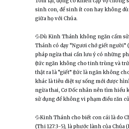
Tóm lại, động cơ khiến cặp vợ chồng s
sinh con, để sinh ít con hay không dù
giữa họ với Chúa.
💦Dù Kinh Thánh không ngăn cấm sử 
Thánh có dạy “Ngươi chớ giết người” (
pháp ngừa thai cần lưu ý có những ph
(tức ngăn không cho tinh trùng và trứ
thật ra là “giết” (tức là ngăn không ch
khác là tiêu diệt sự sống mới được hìn
ngừa thai, Cơ Đốc nhân nên tìm hiểu 
sử dụng để không vi phạm điều răn củ
💦Kinh Thánh cho biết con cái là do Chú
(Thi 127:3-5), là phước lành của Chúa 