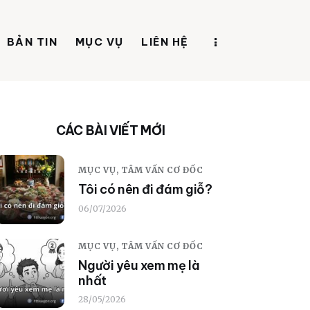
BẢN TIN
MỤC VỤ
LIÊN HỆ
CÁC BÀI VIẾT MỚI
MỤC VỤ,
TÂM VẤN CƠ ĐỐC
Tôi có nên đi đám giỗ?
06/07/2026
MỤC VỤ,
TÂM VẤN CƠ ĐỐC
Người yêu xem mẹ là
nhất
28/05/2026