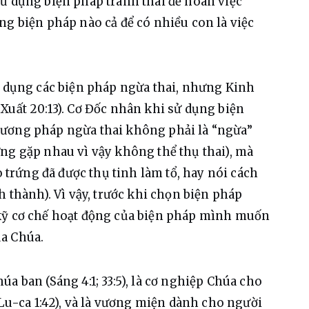
ử dụng biện pháp tránh thai để hoãn việc 
ng biện pháp nào cả để có nhiều con là việc 
dụng các biện pháp ngừa thai, nhưng Kinh 
Xuất 20:13). Cơ Đốc nhân khi sử dụng biện 
ương pháp ngừa thai không phải là “ngừa” 
ng gặp nhau vì vậy không thể thụ thai), mà 
o trứng đã được thụ tinh làm tổ, hay nói cách 
h thành). Vì vậy, trước khi chọn biện pháp 
kỹ cơ chế hoạt động của biện pháp mình muốn 
a Chúa.
a ban (Sáng 4:1; 33:5), là cơ nghiệp Chúa cho 
(Lu-ca 1:42), và là vương miện dành cho người 