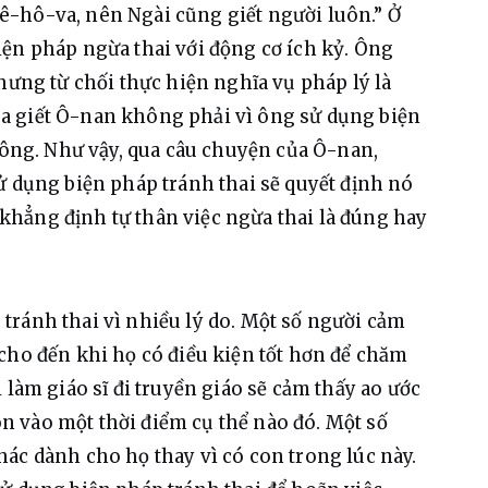
-hô-va, nên Ngài cũng giết người luôn.” Ở 
ện pháp ngừa thai với động cơ ích kỷ. Ông 
g từ chối thực hiện nghĩa vụ pháp lý là 
a giết Ô-nan không phải vì ông sử dụng biện 
 ông. Như vậy, qua câu chuyện của Ô-nan, 
ử dụng biện pháp tránh thai sẽ quyết định nó 
hẳng định tự thân việc ngừa thai là đúng hay 
tránh thai vì nhiều lý do. Một số người cảm 
cho đến khi họ có điều kiện tốt hơn để chăm 
 làm giáo sĩ đi truyền giáo sẽ cảm thấy ao ước 
 vào một thời điểm cụ thể nào đó. Một số 
ác dành cho họ thay vì có con trong lúc này. 