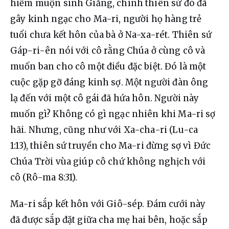
hiếm muộn sinh Giăng, chính thiên sứ đó đã 
gây kinh ngạc cho Ma-ri, người họ hàng trẻ 
tuổi chưa kết hôn của bà ở Na-xa-rét. Thiên sứ 
Gáp-ri-ên nói với cô rằng Chúa ở cùng cô và 
muốn ban cho cô một điều đặc biệt. Đó là một 
cuộc gặp gỡ đáng kinh sợ. Một người đàn ông 
lạ đến với một cô gái đã hứa hôn. Người này 
muốn gì? Không có gì ngạc nhiên khi Ma-ri sợ 
hãi. Nhưng, cũng như với Xa-cha-ri (Lu-ca 
1:13), thiên sứ truyền cho Ma-ri đừng sợ vì Đức 
Chúa Trời vùa giúp cô chứ không nghịch với 
cô (Rô-ma 8:31).
Ma-ri sắp kết hôn với Giô-sép. Đám cưới này 
đã được sắp đặt giữa cha mẹ hai bên, hoặc sắp 