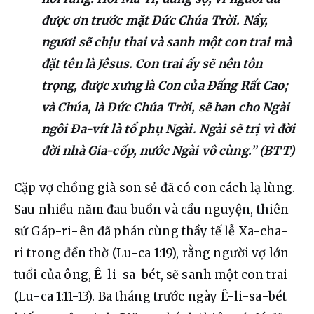
được ơn trước mặt Đức Chúa Trời. Nầy,
ngươi sẽ chịu thai và sanh một con trai mà
đặt tên là Jêsus. Con trai ấy sẽ nên tôn
trọng, được xưng là Con của Đấng Rất Cao;
và Chúa, là Đức Chúa Trời, sẽ ban cho Ngài
ngôi Đa-vít là tổ phụ Ngài. Ngài sẽ trị vì đời
đời nhà Gia-cốp, nước Ngài vô cùng.” (BTT)
Cặp vợ chồng già son sẻ đã có con cách lạ lùng. 
Sau nhiều năm đau buồn và cầu nguyện, thiên 
sứ Gáp-ri-ên đã phán cùng thầy tế lễ Xa-cha-
ri trong đền thờ (Lu-ca 1:19), rằng người vợ lớn 
tuổi của ông, Ê-li-sa-bét, sẽ sanh một con trai 
(Lu-ca 1:11-13). Ba tháng trước ngày Ê-li-sa-bét 