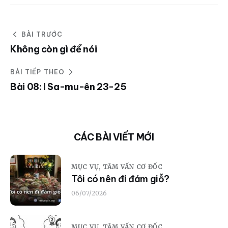
BÀI TRƯỚC
Không còn gì để nói
BÀI TIẾP THEO
Bài 08: I Sa-mu-ên 23-25
CÁC BÀI VIẾT MỚI
MỤC VỤ,
TÂM VẤN CƠ ĐỐC
Tôi có nên đi đám giỗ?
06/07/2026
MỤC VỤ,
TÂM VẤN CƠ ĐỐC