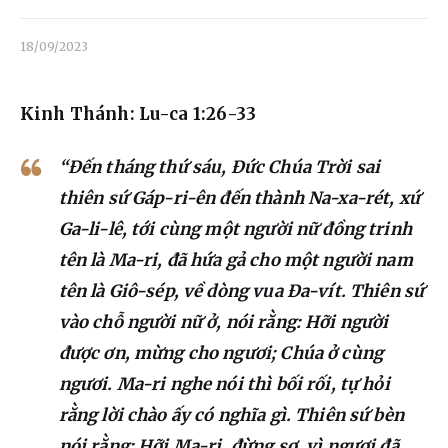
Liên hệ
18/09/2023
Dâng hiến
Kinh Thánh: Lu-ca 1:26-33
“Đến tháng thứ sáu, Đức Chúa Trời sai
thiên sứ Gáp-ri-ên đến thành Na-xa-rét, xứ
Ga-li-lê, tới cùng một người nữ đồng trinh
tên là Ma-ri, đã hứa gả cho một người nam
tên là Giô-sép, về dòng vua Đa-vít. Thiên sứ
vào chỗ người nữ ở, nói rằng: Hỡi người
được ơn, mừng cho ngươi; Chúa ở cùng
ngươi. Ma-ri nghe nói thì bối rối, tự hỏi
rằng lời chào ấy có nghĩa gì. Thiên sứ bèn
nói rằng: Hỡi Ma-ri, đừng sợ, vì ngươi đã