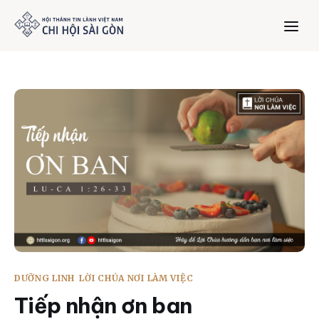
Trang chủ
Giới thiệu
Dưỡng Linh
Thư viện
Bản tin
DƯỠNG LINH
LỜI CHÚA NƠI LÀM VIỆC
Mục vụ
Tiếp nhận ơn ban