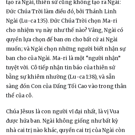
tạo ra Ngài, thiên sứ cũng không tạo ra Ngài: 
Đức Chúa Trời làm điều đó, bởi Thánh Linh 
Ngài (Lu-ca 1:35). Đức Chúa Trời chọn Ma-ri 
cho nhiệm vụ này như thế nào? Vâng, Ngài có 
quyền lựa chọn để ban ơn cho bất cứ ai Ngài 
muốn; và Ngài chọn những người biết nhận sự 
ban cho của Ngài. Ma-ri là một “người nhận” 
tuyệt vời. Cô tiếp nhận tin báo của thiên sứ 
bằng sự khiêm nhường (Lu-ca 1:38), và sẵn 
sàng đón Con của Đấng Tối Cao vào trong thân 
thể của cô.
Chúa Jêsus là con người vĩ đại nhất, là vị Vua 
được hứa ban. Ngài không giống như bất kỳ 
nhà cai trị nào khác, quyền cai trị của Ngài còn 