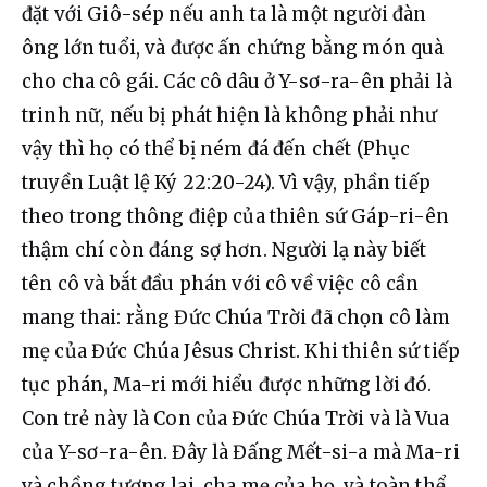
đặt với Giô-sép nếu anh ta là một người đàn 
ông lớn tuổi, và được ấn chứng bằng món quà 
cho cha cô gái. Các cô dâu ở Y-sơ-ra-ên phải là 
trinh nữ, nếu bị phát hiện là không phải như 
vậy thì họ có thể bị ném đá đến chết (Phục 
truyền Luật lệ Ký 22:20-24). Vì vậy, phần tiếp 
theo trong thông điệp của thiên sứ Gáp-ri-ên 
thậm chí còn đáng sợ hơn. Người lạ này biết 
tên cô và bắt đầu phán với cô về việc cô cần 
mang thai: rằng Đức Chúa Trời đã chọn cô làm 
mẹ của Đức Chúa Jêsus Christ. Khi thiên sứ tiếp 
tục phán, Ma-ri mới hiểu được những lời đó. 
Con trẻ này là Con của Đức Chúa Trời và là Vua 
của Y-sơ-ra-ên. Đây là Đấng Mết-si-a mà Ma-ri 
và chồng tương lai, cha mẹ của họ, và toàn thể 