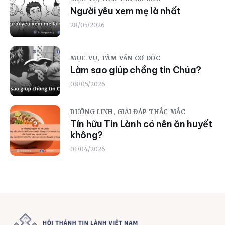
Người yêu xem mẹ là nhất
28/05/2026
MỤC VỤ,
TÂM VẤN CƠ ĐỐC
Làm sao giúp chồng tin Chúa?
08/05/2026
DƯỠNG LINH,
GIẢI ĐÁP THẮC MẮC
Tín hữu Tin Lành có nên ăn huyết
không?
01/04/2026