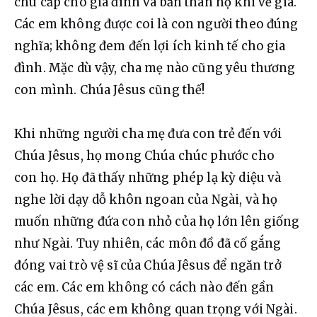
chu cấp cho gia đình và bản thân họ khi về già. 
Các em không được coi là con người theo đúng 
nghĩa; không đem đến lợi ích kinh tế cho gia 
đình. Mặc dù vậy, cha mẹ nào cũng yêu thương 
con mình. Chúa Jêsus cũng thế!
Khi những người cha mẹ đưa con trẻ đến với 
Chúa Jêsus, họ mong Chúa chúc phước cho 
con họ. Họ đã thấy những phép lạ kỳ diệu và 
nghe lời dạy dỗ khôn ngoan của Ngài, và họ 
muốn những đứa con nhỏ của họ lớn lên giống 
như Ngài. Tuy nhiên, các môn đồ đã cố gắng 
đóng vai trò vệ sĩ của Chúa Jêsus để ngăn trở 
các em. Các em không có cách nào đến gần 
Chúa Jêsus, các em không quan trọng với Ngài. 