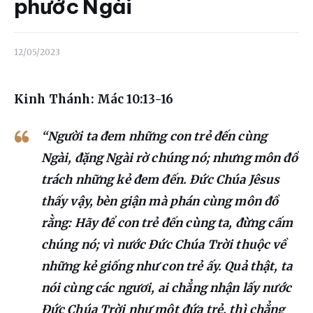
Liên hệ
phước Ngài
Dâng hiến
12/05/2023
Kinh Thánh: Mác 10:13-16
“Người ta đem những con trẻ đến cùng
Ngài, đặng Ngài rờ chúng nó; nhưng môn đồ
trách những kẻ đem đến. Đức Chúa Jêsus
thấy vậy, bèn giận mà phán cùng môn đồ
rằng: Hãy để con trẻ đến cùng ta, đừng cấm
chúng nó; vì nước Đức Chúa Trời thuộc về
những kẻ giống như con trẻ ấy. Quả thật, ta
nói cùng các ngươi, ai chẳng nhận lấy nước
Đức Chúa Trời như một đứa trẻ, thì chẳng