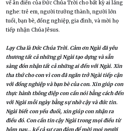
về ân điển của Đức Chúa Trời cho bất kỳ ai lắng 
nghe: trẻ em, người trưởng thành, người lớn 
tuổi, bạn bè, đồng nghiệp, gia đình, và mời họ 
tiếp nhận Chúa Jêsus.
Lạy Cha là Đức Chúa Trời. Cảm ơn Ngài đã yêu 
thương tất cả những gì Ngài tạo dựng và sẵn 
sàng đón nhận tất cả những ai đến với Ngài. Xin 
tha thứ cho con vì con đã ngăn trở Ngài tiếp cận 
với đồng nghiệp và bạn bè của con. Xin giúp con 
thực hành thông điệp con cần nói bằng cách đến 
với Ngài mỗi ngày bằng sự nhờ cậy và đức tin. 
Ngài biết con yếu đuối, xin giúp con nhận ra 
điều đó. Con cần tin cậy Ngài trong mọi điều từ 
hôm nay… kể cả sự can đảm để mời mọi người 