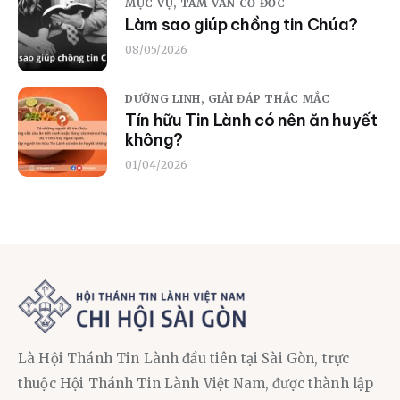
MỤC VỤ,
TÂM VẤN CƠ ĐỐC
Làm sao giúp chồng tin Chúa?
08/05/2026
DƯỠNG LINH,
GIẢI ĐÁP THẮC MẮC
Tín hữu Tin Lành có nên ăn huyết
không?
01/04/2026
Là Hội Thánh Tin Lành đầu tiên tại Sài Gòn, trực
thuộc Hội Thánh Tin Lành Việt Nam, được thành lập