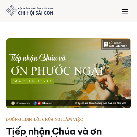
Trang chủ
Giới thiệu
Dưỡng Linh
Thư viện
Bản tin
DƯỠNG LINH
LỜI CHÚA NƠI LÀM VIỆC
Mục vụ
Tiếp nhận Chúa và ơn