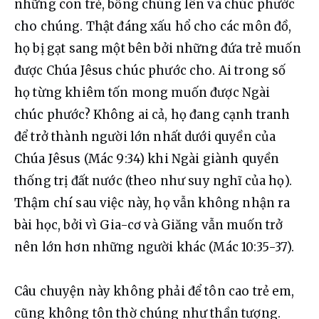
những con trẻ, bồng chúng lên và chúc phước 
cho chúng. Thật đáng xấu hổ cho các môn đồ, 
họ bị gạt sang một bên bởi những đứa trẻ muốn 
được Chúa Jêsus chúc phước cho. Ai trong số 
họ từng khiêm tốn mong muốn được Ngài 
chúc phước? Không ai cả, họ đang cạnh tranh 
để trở thành người lớn nhất dưới quyền của 
Chúa Jêsus (Mác 9:34) khi Ngài giành quyền 
thống trị đất nước (theo như suy nghĩ của họ). 
Thậm chí sau việc này, họ vẫn không nhận ra 
bài học, bởi vì Gia-cơ và Giăng vẫn muốn trở 
nên lớn hơn những người khác (Mác 10:35-37).
Câu chuyện này không phải để tôn cao trẻ em, 
cũng không tôn thờ chúng như thần tượng. 