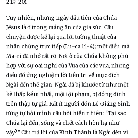
2:19-20).
Tuy nhiên, những ngày đầu tiên của Chúa 
Jêsus là ở trong máng ăn của gia súc. Câu 
chuyện được kể lại qua lời tường thuật của 
nhân chứng trực tiếp (Lu-ca 1:1-4); một điều mà 
Ma-ri đã nhớ rất rõ. Nơi ở của Chúa không phù 
hợp với sự oai nghi của Vua của các vua, nhưng 
điều đó ứng nghiệm lời tiên tri về mục đích 
Ngài đến thế gian. Ngài đã bị khước từ như một 
kẻ thấp kém nhất, một tội phạm, bị đóng đinh 
trên thập tự giá. Rất ít người đón Lễ Giáng Sinh 
từng tự hỏi mình câu hỏi hiển nhiên: “Tại sao 
Chúa lại đến, sống và chết cách hèn hạ như 
vậy?” Câu trả lời của Kinh Thánh là Ngài đến vì 