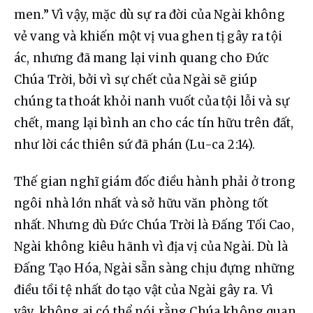
men.” Vì vậy, mặc dù sự ra đời của Ngài không 
vẻ vang và khiến một vị vua ghen tị gây ra tội 
ác, nhưng đã mang lại vinh quang cho Đức 
Chúa Trời, bởi vì sự chết của Ngài sẽ giúp 
chúng ta thoát khỏi nanh vuốt của tội lỗi và sự 
chết, mang lại bình an cho các tín hữu trên đất, 
như lời các thiên sứ đã phán (Lu-ca 2:14).
Thế gian nghĩ giám đốc điều hành phải ở trong 
ngôi nhà lớn nhất và sở hữu văn phòng tốt 
nhất. Nhưng dù Đức Chúa Trời là Đấng Tối Cao, 
Ngài không kiêu hãnh vì địa vị của Ngài. Dù là 
Đấng Tạo Hóa, Ngài sẵn sàng chịu đựng những 
điều tồi tệ nhất do tạo vật của Ngài gây ra. Vì 
vậy, không ai có thể nói rằng Chúa không quan 