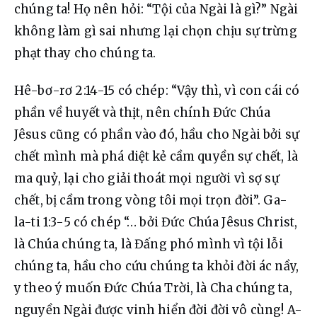
chúng ta! Họ nên hỏi: “Tội của Ngài là gì?” Ngài 
không làm gì sai nhưng lại chọn chịu sự trừng 
phạt thay cho chúng ta.
Hê-bơ-rơ 2:14-15 có chép: “Vậy thì, vì con cái có 
phần về huyết và thịt, nên chính Đức Chúa 
Jêsus cũng có phần vào đó, hầu cho Ngài bởi sự 
chết mình mà phá diệt kẻ cầm quyền sự chết, là 
ma quỷ, lại cho giải thoát mọi người vì sợ sự 
chết, bị cầm trong vòng tôi mọi trọn đời”. Ga-
la-ti 1:3-5 có chép “… bởi Đức Chúa Jêsus Christ, 
là Chúa chúng ta, là Đấng phó mình vì tội lỗi 
chúng ta, hầu cho cứu chúng ta khỏi đời ác nầy, 
y theo ý muốn Đức Chúa Trời, là Cha chúng ta, 
nguyền Ngài được vinh hiển đời đời vô cùng! A-