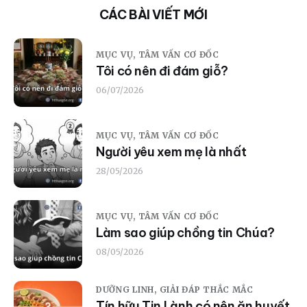
CÁC BÀI VIẾT MỚI
MỤC VỤ,
TÂM VẤN CƠ ĐỐC
Tôi có nên đi đám giỗ?
06/07/2026
MỤC VỤ,
TÂM VẤN CƠ ĐỐC
Người yêu xem mẹ là nhất
28/05/2026
MỤC VỤ,
TÂM VẤN CƠ ĐỐC
Làm sao giúp chồng tin Chúa?
08/05/2026
DƯỠNG LINH,
GIẢI ĐÁP THẮC MẮC
Tín hữu Tin Lành có nên ăn huyết