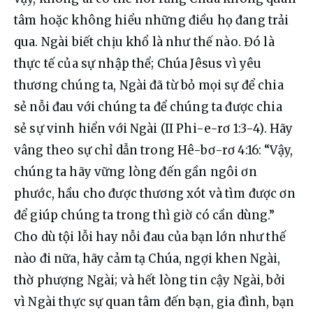
tâm hoặc không hiểu những điều họ đang trải 
qua. Ngài biết chịu khổ là như thế nào. Đó là 
thực tế của sự nhập thể; Chúa Jêsus vì yêu 
thương chúng ta, Ngài đã từ bỏ mọi sự để chia 
sẻ nỗi đau với chúng ta để chúng ta được chia 
sẻ sự vinh hiển với Ngài (II Phi-e-rơ 1:3-4). Hãy 
vâng theo sự chỉ dẫn trong Hê-bơ-rơ 4:16: “Vậy, 
chúng ta hãy vững lòng đến gần ngôi ơn 
phước, hầu cho được thương xót và tìm được ơn 
để giúp chúng ta trong thì giờ có cần dùng.” 
Cho dù tội lỗi hay nỗi đau của bạn lớn như thế 
nào đi nữa, hãy cảm tạ Chúa, ngợi khen Ngài, 
thờ phượng Ngài; và hết lòng tin cậy Ngài, bởi 
vì Ngài thực sự quan tâm đến bạn, gia đình, bạn 