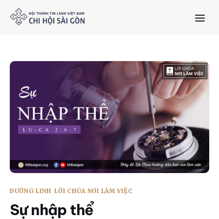
Trang chủ
Giới thiệu
Dưỡng Linh
Thư viện
Bản tin
DƯỠNG LINH
LỜI CHÚA NƠI LÀM VIỆC
Mục vụ
Sự nhập thể