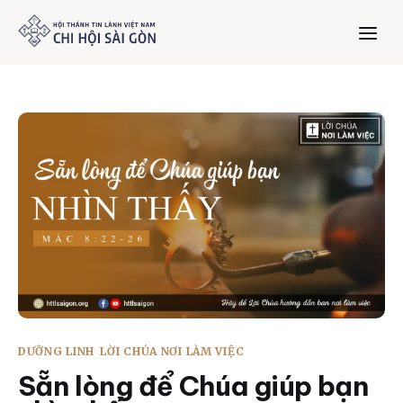
Trang chủ
Giới thiệu
Dưỡng Linh
Thư viện
Bản tin
DƯỠNG LINH
LỜI CHÚA NƠI LÀM VIỆC
Mục vụ
Sẵn lòng để Chúa giúp bạn