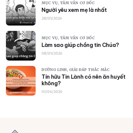
MỤC VỤ,
TÂM VẤN CƠ ĐỐC
Người yêu xem mẹ là nhất
28/05/2026
MỤC VỤ,
TÂM VẤN CƠ ĐỐC
Làm sao giúp chồng tin Chúa?
08/05/2026
DƯỠNG LINH,
GIẢI ĐÁP THẮC MẮC
Tín hữu Tin Lành có nên ăn huyết
không?
01/04/2026