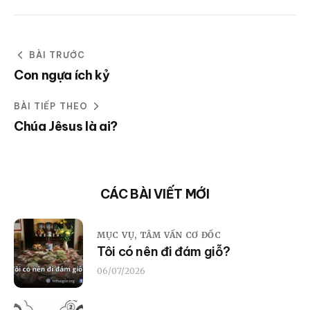
BÀI TRƯỚC
Con ngựa ích kỷ
BÀI TIẾP THEO
Chúa Jêsus là ai?
CÁC BÀI VIẾT MỚI
MỤC VỤ,
TÂM VẤN CƠ ĐỐC
Tôi có nên đi đám giỗ?
06/07/2026