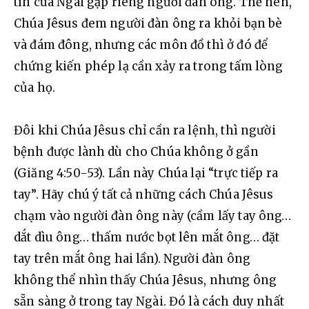
tín của Ngài gặp riêng người đàn ông. Thế nên, 
Chúa Jêsus đem người đàn ông ra khỏi bạn bè 
và đám đông, nhưng các môn đồ thì ở đó để 
chứng kiến phép lạ cần xảy ra trong tấm lòng 
của họ.
Đôi khi Chúa Jêsus chỉ cần ra lệnh, thì người 
bệnh được lành dù cho Chúa không ở gần 
(Giăng 4:50-53). Lần này Chúa lại “trực tiếp ra 
tay”. Hãy chú ý tất cả những cách Chúa Jêsus 
chạm vào người đàn ông này (cầm lấy tay ông… 
dắt dìu ông… thấm nước bọt lên mắt ông… đặt 
tay trên mắt ông hai lần). Người đàn ông 
không thể nhìn thấy Chúa Jêsus, nhưng ông 
sẵn sàng ở trong tay Ngài. Đó là cách duy nhất 