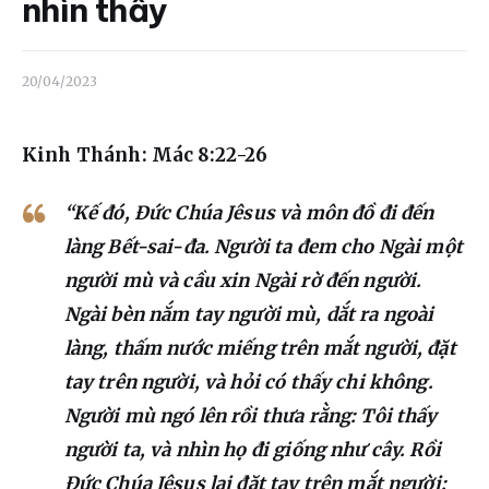
Liên hệ
nhìn thấy
Dâng hiến
20/04/2023
Kinh Thánh: Mác 8:22-26
“Kế đó, Đức Chúa Jêsus và môn đồ đi đến
làng Bết-sai-đa. Người ta đem cho Ngài một
người mù và cầu xin Ngài rờ đến người.
Ngài bèn nắm tay người mù, dắt ra ngoài
làng, thấm nước miếng trên mắt người, đặt
tay trên người, và hỏi có thấy chi không.
Người mù ngó lên rồi thưa rằng: Tôi thấy
người ta, và nhìn họ đi giống như cây. Rồi
Đức Chúa Jêsus lại đặt tay trên mắt người;