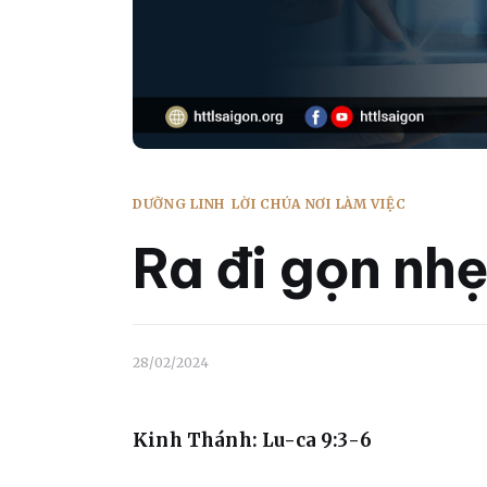
DƯỠNG LINH
LỜI CHÚA NƠI LÀM VIỆC
Ra đi gọn nh
28/02/2024
Kinh Thánh: Lu-ca 9:3-6