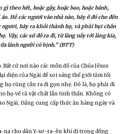
 gì theo hết, hoặc gậy, hoặc bao, hoặc bánh,
 áo. Hễ các ngươi vào nhà nào, hãy ở đó cho đến
c ngươi, hãy ra khỏi thành họ, và phủi bụi chân
 Vậy, các sứ đồ ra đi, từ làng nầy tới làng kia,
hữa lành người có bịnh.” (BTT)
. Bất cứ nơi nào các môn đồ của Chúa Jêsus 
đại diện của Ngài để soi sáng thế giới tăm tối 
 họ cũng cần ra đi gọn nhẹ. Đó là, họ phải đi 
ho họ về cả vật chất lẫn tinh thần. Không có 
vào Ngài, Đấng cung cấp thức ăn hàng ngày và 
-na cho dân Y-sơ-ra-ên khi đi trong đồng 