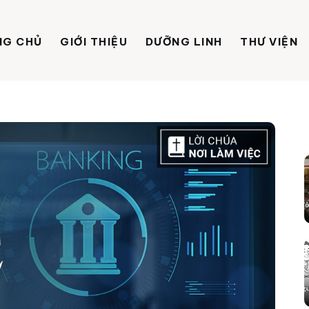
NG CHỦ
GIỚI THIỆU
DƯỠNG LINH
THƯ VIỆN