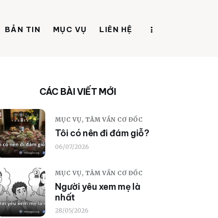
BẢN TIN
MỤC VỤ
LIÊN HỆ
CÁC BÀI VIẾT MỚI
MỤC VỤ,
TÂM VẤN CƠ ĐỐC
Tôi có nên đi đám giỗ?
06/07/2026
MỤC VỤ,
TÂM VẤN CƠ ĐỐC
Người yêu xem mẹ là
nhất
28/05/2026