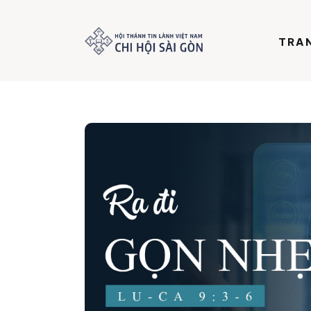
Trang chủ
TRA
Giới thiệu
Dưỡng Linh
Thư viện
Bản tin
Mục vụ
Liên hệ
Dâng hiến