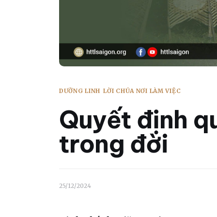
DƯỠNG LINH
LỜI CHÚA NƠI LÀM VIỆC
Quyết định q
trong đời
25/12/2024