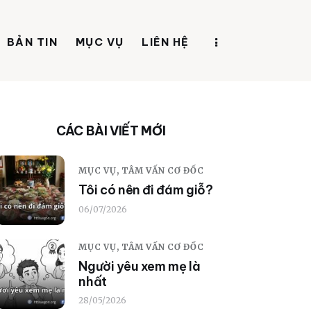
BẢN TIN
MỤC VỤ
LIÊN HỆ
CÁC BÀI VIẾT MỚI
MỤC VỤ,
TÂM VẤN CƠ ĐỐC
Tôi có nên đi đám giỗ?
06/07/2026
MỤC VỤ,
TÂM VẤN CƠ ĐỐC
Người yêu xem mẹ là
nhất
28/05/2026