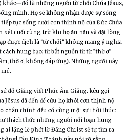
 khác—đó là những người từ chối Chúa Jêsus, 
 sống mình. Họ sẽ không nhận được sự sống 
tiếp tục sống dưới cơn thịnh nộ của Đức Chúa 
n xét cuối cùng, trừ khi họ ăn năn và đặt lòng 
 Lạp được dịch là “từ chối” không mang ý nghĩa 
 cách hung bạo; từ bắt nguồn từ từ “thờ ơ” 
tâm, thờ ơ, không đáp ứng). Những người này 
 mê.
c sứ đồ Giăng viết Phúc Âm Giăng: kêu gọi 
a Jêsus đã đến để cứu họ khỏi cơn thịnh nộ 
o chân chính đều có cùng một sự thôi thúc: 
hư thách thức những người nổi loạn hung 
ai lặng lẽ phớt lờ Đấng Christ sẽ tự tìm ra 
không! Câu Kinh Thánh này nói rõ rằng 