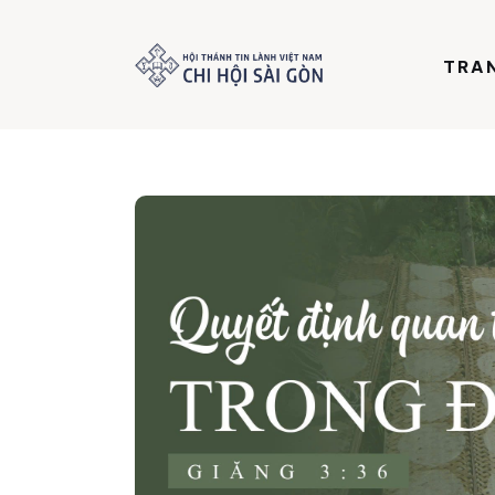
Trang chủ
TRA
Giới thiệu
Dưỡng Linh
Thư viện
Bản tin
Mục vụ
Liên hệ
Dâng hiến