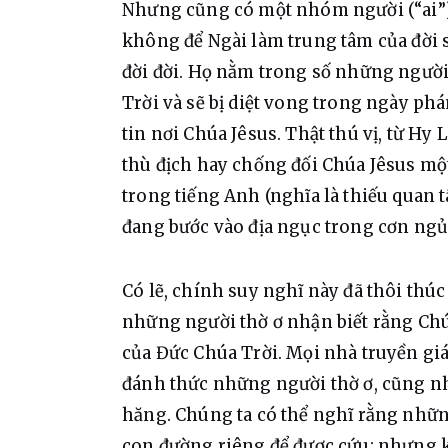
Nhưng cũng có một nhóm người (“ai”)
không để Ngài làm trung tâm của đời
đời đời. Họ nằm trong số những người 
Trời và sẽ bị diệt vong trong ngày phá
tin nơi Chúa Jêsus. Thật thú vị, từ Hy
thù địch hay chống đối Chúa Jêsus một
trong tiếng Anh (nghĩa là thiếu quan 
đang bước vào địa ngục trong cơn ngủ
Có lẽ, chính suy nghĩ này đã thôi thú
những người thờ ơ nhận biết rằng Chú
của Đức Chúa Trời. Mọi nhà truyền giá
đánh thức những người thờ ơ, cũng n
hăng. Chúng ta có thể nghĩ rằng những 
con đường riêng để được cứu; nhưng 