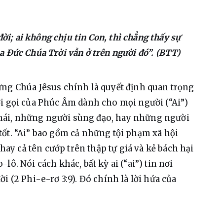
đời; ai không chịu tin Con, thì chẳng thấy sự
 Đức Chúa Trời vẫn ở trên người đó”. (BTT)
ứng Chúa Jêsus chính là quyết định quan trọng 
ời gọi của Phúc Âm dành cho mọi người (“Ai”)
ái, những người sùng đạo, hay những người 
ốt. “Ai” bao gồm cả những tội phạm xã hội 
 hay cả tên cướp trên thập tự giá và kẻ bách hại 
ô. Nói cách khác, bất kỳ ai (“ai”) tin nơi 
i (2 Phi-e-rơ 3:9). Đó chính là lời hứa của 