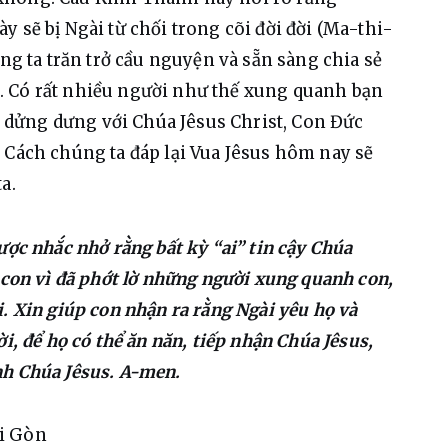
 sẽ bị Ngài từ chối trong cõi đời đời (Ma-thi-
úng ta trăn trở cầu nguyện và sẵn sàng chia sẻ 
 Có rất nhiều người như thế xung quanh bạn 
ãi dửng dưng với Chúa Jêsus Christ, Con Đức 
 Cách chúng ta đáp lại Vua Jêsus hôm nay sẽ 
a.
ược nhắc nhở rằng bất kỳ “ai” tin cậy Chúa 
 con vì đã phớt lờ những người xung quanh con, 
. Xin giúp con nhận ra rằng Ngài yêu họ và 
i, để họ có thể ăn năn, tiếp nhận Chúa Jêsus, 
nh Chúa Jêsus. A-men.
ài Gòn