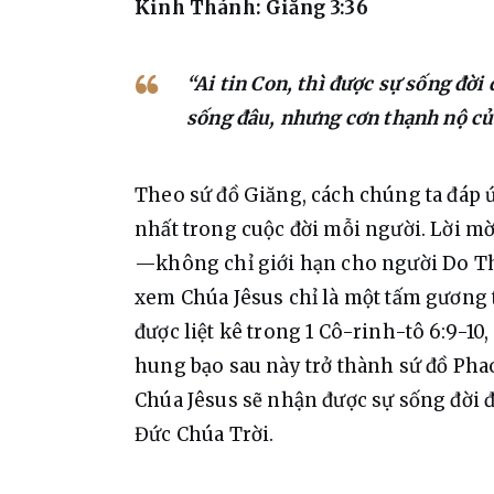
Kinh Thánh: Giăng 3:36
“Ai tin Con, thì được sự sống đời 
sống đâu, nhưng cơn thạnh nộ của
Theo 
sứ đồ Giăng, cách chúng ta đáp 
nhất trong cuộc đời mỗi người. Lời m
—không chỉ giới hạn cho người Do Th
xem Chúa Jêsus chỉ là một tấm gương t
được liệt kê trong 1 Cô-rinh-tô 6:9-10,
hung bạo sau này trở thành sứ đồ Phao-l
Chúa Jêsus sẽ nhận được sự sống đời đờ
Đức Chúa Trời.