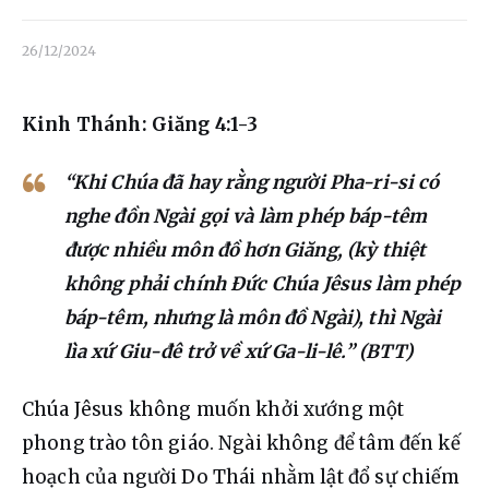
Liên hệ
26/12/2024
Dâng hiến
Kinh Thánh: Giăng 4:1-3
“Khi Chúa đã hay rằng người Pha-ri-si có
nghe đồn Ngài gọi và làm phép báp-têm
được nhiều môn đồ hơn Giăng, (kỳ thiệt
không phải chính Đức Chúa Jêsus làm phép
báp-têm, nhưng là môn đồ Ngài), thì Ngài
lìa xứ Giu-đê trở về xứ Ga-li-lê.” (BTT)
Chúa 
Jêsus không muốn khởi xướng một 
phong trào tôn giáo. Ngài không để tâm đến kế 
hoạch của người Do Thái nhằm lật đổ sự chiếm 