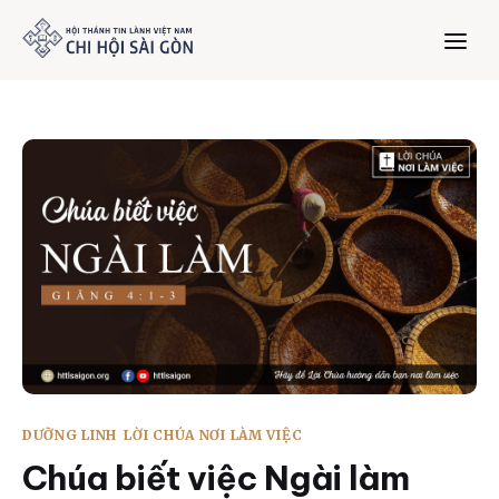
Trang chủ
Giới thiệu
Dưỡng Linh
Thư viện
Bản tin
DƯỠNG LINH
LỜI CHÚA NƠI LÀM VIỆC
Mục vụ
Chúa biết việc Ngài làm