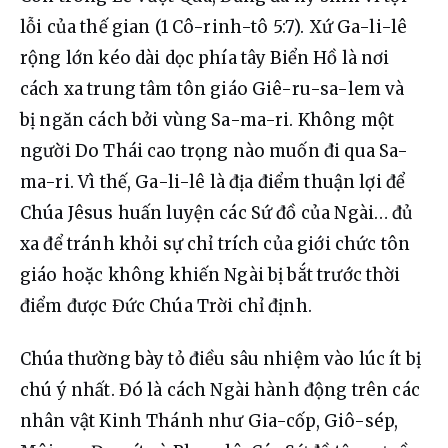
lỗi của thế gian (1 Cô-rinh-tô 5:7). Xứ Ga-li-lê 
rộng lớn kéo dài dọc phía tây Biển Hồ là nơi 
cách xa trung tâm tôn giáo Giê-ru-sa-lem và 
bị ngăn cách bởi vùng Sa-ma-ri. Không một 
người Do Thái cao trọng nào muốn đi qua Sa-
ma-ri. Vì thế, Ga-li-lê là địa điểm thuận lợi để 
Chúa Jêsus huấn luyện các Sứ đồ của Ngài… đủ 
xa để tránh khỏi sự chỉ trích của giới chức tôn 
giáo hoặc không khiến Ngài bị bắt trước thời 
điểm được Đức Chúa Trời chỉ định.
Chúa thường bày tỏ điều sâu nhiệm vào lúc ít bị 
chú ý nhất. Đó là cách Ngài hành động trên các 
nhân vật Kinh Thánh như Gia-cốp, Giô-sép, 