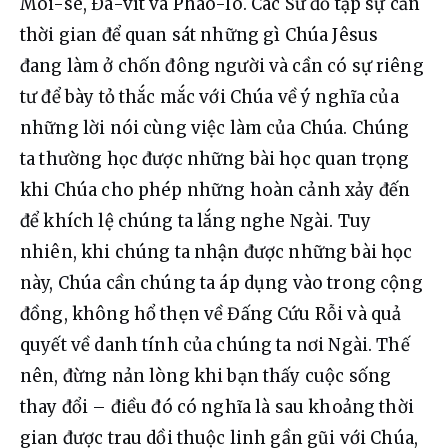
Môi-se, Đa-vít và Phao-lô. Các Sứ đồ tập sự cần 
thời gian để quan sát những gì Chúa Jêsus 
đang làm ở chốn đông người và cần có sự riêng 
tư để bày tỏ thắc mắc với Chúa về ý nghĩa của 
những lời nói cùng việc làm của Chúa. Chúng 
ta thường học được những bài học quan trọng 
khi Chúa cho phép những hoàn cảnh xảy đến 
để khích lệ chúng ta lắng nghe Ngài. Tuy 
nhiên, khi chúng ta nhận được những bài học 
này, Chúa cần chúng ta áp dụng vào trong cộng 
đồng, không hổ thẹn về Đấng Cứu Rỗi và quả 
quyết về danh tính của chúng ta nơi Ngài. Thế 
nên, đừng nản lòng khi bạn thấy cuộc sống 
thay đổi – điều đó có nghĩa là sau khoảng thời 
gian được trau dồi thuộc linh gần gũi với Chúa, 