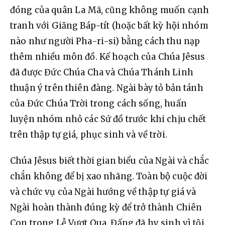
đóng của quân La Mã, cũng không muốn cạnh 
tranh với Giăng Báp-tít (hoặc bất kỳ hội nhóm 
nào như người Pha-ri-si) bằng cách thu nạp 
thêm nhiều môn đồ. Kế hoạch của Chúa Jêsus 
đã được Đức Chúa Cha và Chúa Thánh Linh 
thuận ý trên thiên đàng. Ngài bày tỏ bản tánh 
của Đức Chúa Trời trong cách sống, huấn 
luyện nhóm nhỏ các Sứ đồ trước khi chịu chết 
trên thập tự giá, phục sinh và về trời.
Chúa Jêsus biết thời gian biểu của Ngài và chắc 
chắn không để bị xao nhãng. Toàn bộ cuộc đời 
và chức vụ của Ngài hướng về thập tự giá và 
Ngài hoàn thành đúng kỳ để trở thành Chiên 
Con trong Lễ Vượt Qua, Đấng đã hy sinh vì tội 