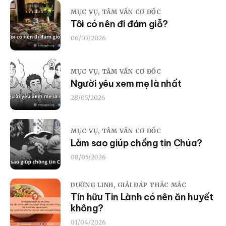
MỤC VỤ,
TÂM VẤN CƠ ĐỐC
Tôi có nên đi đám giỗ?
06/07/2026
MỤC VỤ,
TÂM VẤN CƠ ĐỐC
Người yêu xem mẹ là nhất
28/05/2026
MỤC VỤ,
TÂM VẤN CƠ ĐỐC
Làm sao giúp chồng tin Chúa?
08/05/2026
DƯỠNG LINH,
GIẢI ĐÁP THẮC MẮC
Tín hữu Tin Lành có nên ăn huyết
không?
01/04/2026