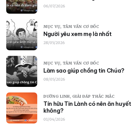
06/07/2026
MỤC VỤ,
TÂM VẤN CƠ ĐỐC
Người yêu xem mẹ là nhất
28/05/2026
MỤC VỤ,
TÂM VẤN CƠ ĐỐC
Làm sao giúp chồng tin Chúa?
08/05/2026
DƯỠNG LINH,
GIẢI ĐÁP THẮC MẮC
Tín hữu Tin Lành có nên ăn huyết
không?
01/04/2026