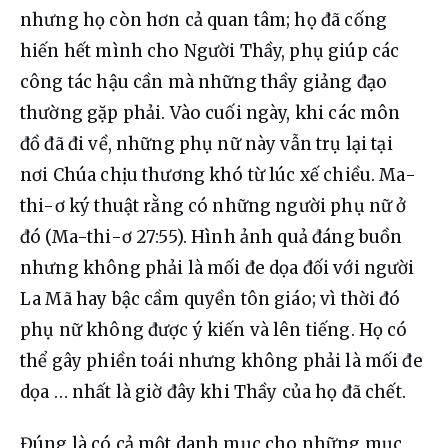
nhưng họ còn hơn cả quan tâm; họ đã cống 
hiến hết mình cho Người Thầy, phụ giúp các 
công tác hậu cần mà những thầy giảng đạo 
thường gặp phải. Vào cuối ngày, khi các môn 
đồ đã đi về, những phụ nữ này vẫn trụ lại tại 
nơi Chúa chịu thương khó từ lúc xế chiều. Ma-
thi-ơ ký thuật rằng có những người phụ nữ ở 
đó (Ma-thi-ơ 27:55). Hình ảnh quả đáng buồn 
nhưng không phải là mối đe dọa đối với người 
La Mã hay bậc cầm quyền tôn giáo; vì thời đó 
phụ nữ không được ý kiến ​​và lên tiếng. Họ có 
thể gây phiền toái nhưng không phải là mối đe 
dọa … nhất là giờ đây khi Thầy của họ đã chết.
Đúng là có cả một danh mục cho những mục 