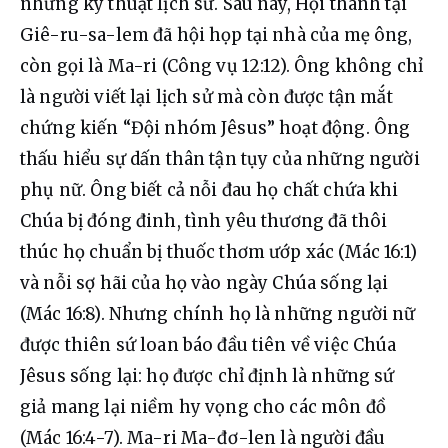
những ký thuật lịch sử. Sau này, Hội thánh tại 
Giê-ru-sa-lem đã hội họp tại nhà của mẹ ông, 
còn gọi là Ma-ri (Công vụ 12:12). Ông không chỉ 
là người viết lại lịch sử mà còn được tận mắt 
chứng kiến “Đội nhóm Jêsus” hoạt động. Ông 
thấu hiểu sự dấn thân tận tụy của những người 
phụ nữ. Ông biết cả nỗi đau họ chất chứa khi 
Chúa bị đóng đinh, tình yêu thương đã thôi 
thúc họ chuẩn bị thuốc thơm ướp xác (Mác 16:1) 
và nỗi sợ hãi của họ vào ngày Chúa sống lại 
(Mác 16:8). Nhưng chính họ là những người nữ 
được thiên sứ loan báo đầu tiên về việc Chúa 
Jêsus sống lại: họ được chỉ định là những sứ 
giả mang lại niềm hy vọng cho các môn đồ 
(Mác 16:4-7). Ma-ri Ma-đơ-len là người đầu 