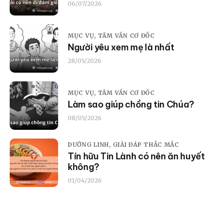
06/07/2026
MỤC VỤ,
TÂM VẤN CƠ ĐỐC
Người yêu xem mẹ là nhất
28/05/2026
MỤC VỤ,
TÂM VẤN CƠ ĐỐC
Làm sao giúp chồng tin Chúa?
08/05/2026
DƯỠNG LINH,
GIẢI ĐÁP THẮC MẮC
Tín hữu Tin Lành có nên ăn huyết
không?
01/04/2026