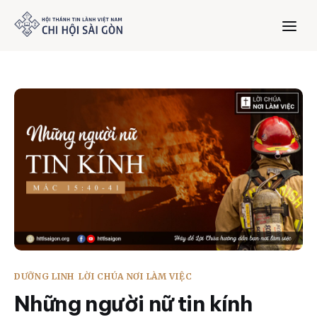
Trang chủ
Giới thiệu
Dưỡng Linh
Thư viện
Bản tin
DƯỠNG LINH
LỜI CHÚA NƠI LÀM VIỆC
Mục vụ
Những người nữ tin kính