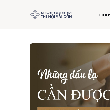
Trang chủ
TRA
Giới thiệu
Dưỡng Linh
Thư viện
Bản tin
Mục vụ
Liên hệ
Dâng hiến