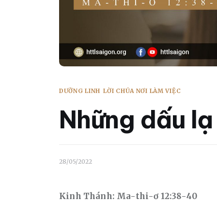
DƯỠNG LINH
LỜI CHÚA NƠI LÀM VIỆC
Những dấu lạ
28/05/2022
Kinh Thánh: Ma-thi-ơ 12:38-40