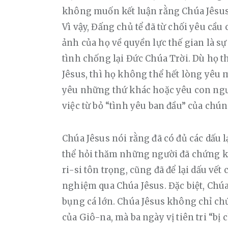
không muốn kết luận rằng Chúa Jêsus 
Vì vậy, Đấng chủ tể đã từ chối yêu cầu 
ảnh của họ về quyền lực thế gian là sự 
tình chống lại Đức Chúa Trời. Dù họ t
Jêsus, thì họ không thể hết lòng yêu 
yêu những thứ khác hoặc yêu con ngườ
việc từ bỏ “tình yêu ban đầu” của chún
Chúa Jêsus nói rằng đã có đủ các dấu lạ
thể hỏi thăm những người đã chứng ki
ri-si tôn trọng, cũng đã để lại dấu vết 
nghiệm qua Chúa Jêsus. Đặc biệt, Chú
bụng cá lớn. Chúa Jêsus không chỉ chứ
của Giô-na, mà ba ngày vị tiên tri “bị 