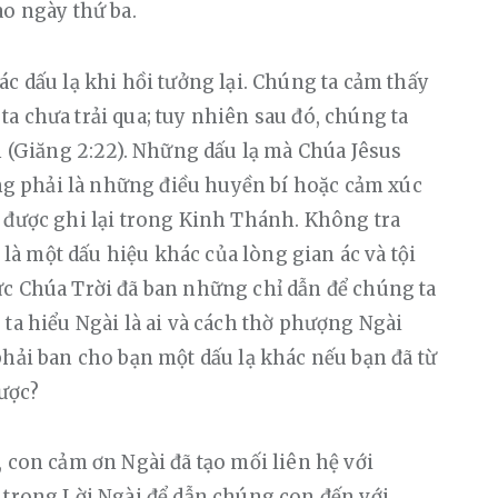
ào ngày thứ ba.
c dấu lạ khi hồi tưởng lại. Chúng ta cảm thấy 
a chưa trải qua; tuy nhiên sau đó, chúng ta 
n (Giăng 2:22). Những dấu lạ mà Chúa Jêsus 
 phải là những điều huyền bí hoặc cảm xúc 
 được ghi lại trong Kinh Thánh. Không tra 
 một dấu hiệu khác của lòng gian ác và tội 
ức Chúa Trời đã ban những chỉ dẫn để chúng ta 
ta hiểu Ngài là ai và cách thờ phượng Ngài 
phải ban cho bạn một dấu lạ khác nếu bạn đã từ 
ược?
 con cảm ơn Ngài đã tạo mối liên hệ với 
 trong Lời Ngài để dẫn chúng con đến với 