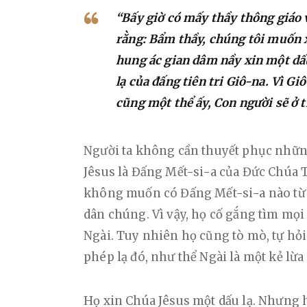
“Bấy giờ có mấy thầy thông giáo 
rằng: Bẩm thầy, chúng tôi muốn x
hung ác gian dâm nầy xin một dấu
lạ của đấng tiên tri Giô-na. Vì Gi
cũng một thể ấy, Con người sẽ ở 
Người ta không cần thuyết phục nhữn
Jêsus là Đấng Mết-si-a của Đức Chúa T
không muốn có Đấng Mết-si-a nào từ 
dân chúng. Vì vậy, họ cố gắng tìm mọi 
Ngài. Tuy nhiên họ cũng tò mò, tự hỏ
phép lạ đó, như thể Ngài là một kẻ lừ
Họ xin Chúa Jêsus một dấu lạ. Nhưng 