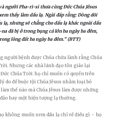
và người Pha-ri-si thưa cùng Đức Chúa Jêsus
em thầy làm dấu lạ. Ngài đáp rằng: Dòng dõi
 lạ, nhưng sẽ chẳng cho dấu lạ khác ngoài dấu
ô-na đã bị ở trong bụng cá lớn ba ngày ba đêm,
trong lòng đất ba ngày ba đêm.” (BTT)
g người bệnh được Chúa chữa lành rằng Chúa 
rời. Nhưng các nhà lãnh đạo tôn giáo lại 
Đức Chúa Trời: họ chỉ muốn có quyền trên 
lý do để buộc tội Chúa Jêsus nhằm loại bỏ 
i làm thế nào mà Chúa Jêsus làm được những 
a đảo hay một hiện tượng lạ thường.
họ không muốn xem dấu lạ chỉ về điều gì – họ 