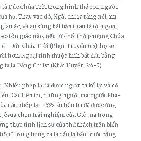
là Đức Chúa Trời trong hình thể con người. 
của họ. Thay vào đó, Ngài chỉ ra rằng nỗi ám 
gian ác, và sự sùng bái bản thân là tội ngoại 
heo tôn giáo nào, nếu từ chối thờ phượng Chúa 
mến Đức Chúa Trời (Phục Truyền 6:5); họ sẽ 
i hơn. Ngoại tình thuộc linh bắt đầu bằng 
g ta là Đấng Christ (Khải Huyền 2:4-5).
. Nhiều phép lạ đã được người ta kể lại và có 
ến. Các tiên tri, những người mà người Pha-
của các phép lạ – 535 lời tiên tri đã được ứng 
a Jêsus chọn trải nghiệm của Giô-na trong 
ng thực tính lịch sử của thử thách trên biển 
chôn” trong bụng cá là dấu lạ báo trước rằng 