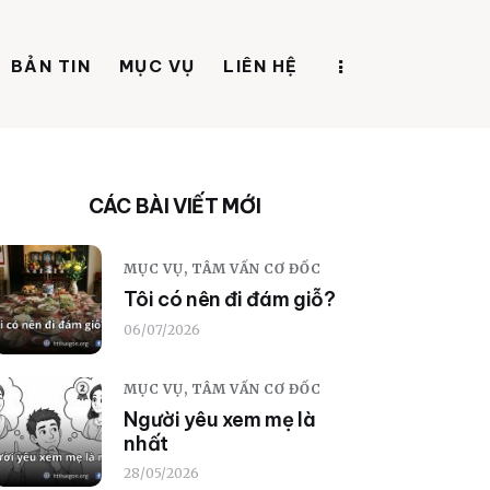
BẢN TIN
MỤC VỤ
LIÊN HỆ
CÁC BÀI VIẾT MỚI
MỤC VỤ,
TÂM VẤN CƠ ĐỐC
Tôi có nên đi đám giỗ?
06/07/2026
MỤC VỤ,
TÂM VẤN CƠ ĐỐC
Người yêu xem mẹ là
nhất
28/05/2026