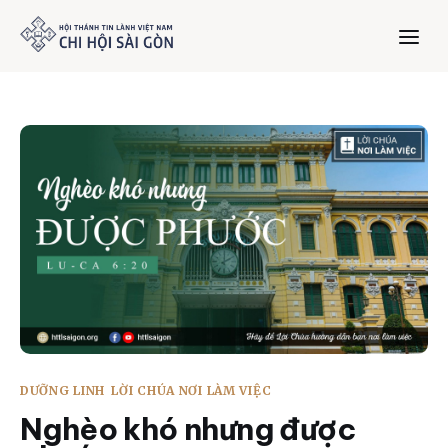
Trang chủ
Giới thiệu
Dưỡng Linh
Thư viện
Bản tin
DƯỠNG LINH
LỜI CHÚA NƠI LÀM VIỆC
Mục vụ
Nghèo khó nhưng được