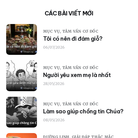
CÁC BÀI VIẾT MỚI
MỤC VỤ,
TÂM VẤN CƠ ĐỐC
Tôi có nên đi đám giỗ?
06/07/2026
MỤC VỤ,
TÂM VẤN CƠ ĐỐC
Người yêu xem mẹ là nhất
28/05/2026
MỤC VỤ,
TÂM VẤN CƠ ĐỐC
Làm sao giúp chồng tin Chúa?
08/05/2026
DƯỠNG LINH,
GIẢI ĐÁP THẮC MẮC