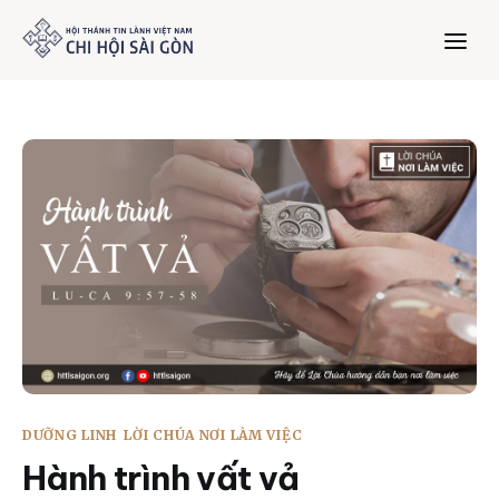
Trang chủ
Giới thiệu
Dưỡng Linh
Thư viện
Bản tin
DƯỠNG LINH
LỜI CHÚA NƠI LÀM VIỆC
Mục vụ
Hành trình vất vả