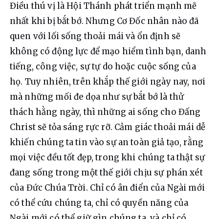
Điều thú vị là Hội Thánh phát triển mạnh mẽ 
nhất khi bị bắt bớ. Nhưng Cơ Đốc nhân nào đã 
quen với lối sống thoải mái và ổn định sẽ 
không có động lực để mạo hiểm tình bạn, danh 
tiếng, công việc, sự tự do hoặc cuộc sống của 
họ. Tuy nhiên, trên khắp thế giới ngày nay, nơi 
mà những mối đe dọa như sự bắt bớ là thử 
thách hằng ngày, thì những ai sống cho Đấng 
Christ sẽ tỏa sáng rực rỡ. Cảm giác thoải mái dễ 
khiến chúng ta tin vào sự an toàn giả tạo, rằng 
mọi việc đều tốt đẹp, trong khi chúng ta thật sự 
đang sống trong một thế giới chịu sự phán xét 
của Đức Chúa Trời. Chỉ có ân điển của Ngài mới 
có thể cứu chúng ta, chỉ có quyền năng của 
Ngài mới có thể giữ gìn chúng ta, và chỉ có 