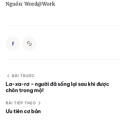
Nguồn: Word@Work
BÀI TRƯỚC
La-xa-rơ – người đã sống lại sau khi được
chôn trong mộ!
BÀI TIẾP THEO
Ưu tiên cơ bản