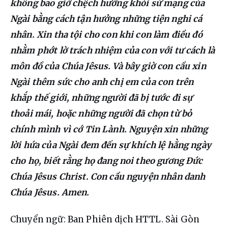
không bao giờ chệch hướng khỏi sứ mạng của 
Ngài bằng cách tận hưởng những tiện nghi cá 
nhân. Xin tha tội cho con khi con làm điều đó 
nhằm phớt lờ trách nhiệm của con với tư cách là 
môn đồ của Chúa Jêsus. Và bây giờ con cầu xin 
Ngài thêm sức cho anh chị em của con trên 
khắp thế giới, những người đã bị tước đi sự 
thoải mái, hoặc những người đã chọn từ bỏ 
chính mình vì cớ Tin Lành. Nguyện xin những 
lời hứa của Ngài đem đến sự khích lệ hằng ngày 
cho họ, biết rằng họ đang noi theo gương Đức 
Chúa Jêsus Christ. Con cầu nguyện nhân danh 
Chúa Jêsus. Amen.
Chuyển ngữ: Ban Phiên dịch HTTL. Sài Gòn