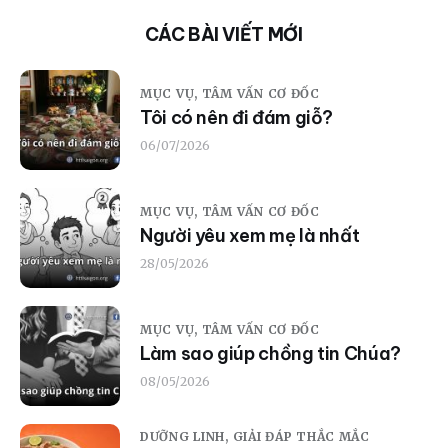
CÁC BÀI VIẾT MỚI
MỤC VỤ,
TÂM VẤN CƠ ĐỐC
Tôi có nên đi đám giỗ?
06/07/2026
MỤC VỤ,
TÂM VẤN CƠ ĐỐC
Người yêu xem mẹ là nhất
28/05/2026
MỤC VỤ,
TÂM VẤN CƠ ĐỐC
Làm sao giúp chồng tin Chúa?
08/05/2026
DƯỠNG LINH,
GIẢI ĐÁP THẮC MẮC