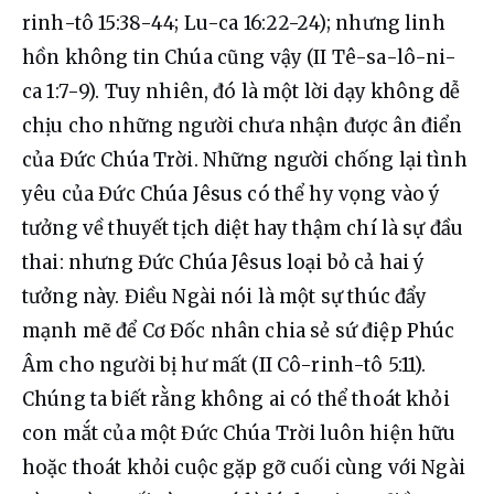
rinh-tô 15:38-44; Lu-ca 16:22-24); nhưng linh 
hồn không tin Chúa cũng vậy (II Tê-sa-lô-ni-
ca 1:7-9). Tuy nhiên, đó là một lời dạy không dễ 
chịu cho những người chưa nhận được ân điển 
của Đức Chúa Trời. Những người chống lại tình 
yêu của Đức Chúa Jêsus có thể hy vọng vào ý 
tưởng về thuyết tịch diệt hay thậm chí là sự đầu 
thai: nhưng Đức Chúa Jêsus loại bỏ cả hai ý 
tưởng này. Điều Ngài nói là một sự thúc đẩy 
mạnh mẽ để Cơ Đốc nhân chia sẻ sứ điệp Phúc 
Âm cho người bị hư mất (II Cô-rinh-tô 5:11). 
Chúng ta biết rằng không ai có thể thoát khỏi 
con mắt của một Đức Chúa Trời luôn hiện hữu 
hoặc thoát khỏi cuộc gặp gỡ cuối cùng với Ngài 