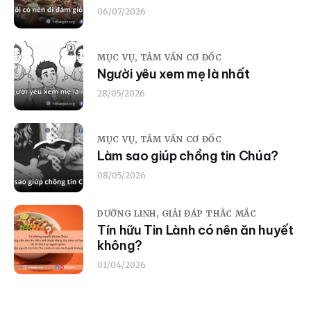
06/07/2026
MỤC VỤ,
TÂM VẤN CƠ ĐỐC
Người yêu xem mẹ là nhất
28/05/2026
MỤC VỤ,
TÂM VẤN CƠ ĐỐC
Làm sao giúp chồng tin Chúa?
08/05/2026
DƯỠNG LINH,
GIẢI ĐÁP THẮC MẮC
Tín hữu Tin Lành có nên ăn huyết
không?
01/04/2026