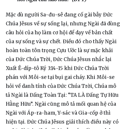
Mặc dù người Sa-đu-sê đang cố gài bẫy Đức 
Chúa Jêsus về sự sống lại, nhưng Ngài đã dùng 
câu hỏi của họ làm cơ hội để dạy về bản chất 
của sự sống và sự chết. Điều đó cho thấy Ngài 
hoàn toàn tôn trọng Cựu Ước là sự mặc khải 
của Đức Chúa Trời, Đức Chúa Jêsus nhắc lại 
Xuất Ê-díp-tô Ký 3:14-15 khi Đức Chúa Trời 
phán với Môi-se tại bụi gai cháy. Khi Môi-se 
hỏi về danh tính của Đức Chúa Trời, Chúa mô 
tả Ngài là Đấng Toàn Tại: “TA LÀ Đấng Tự Hữu 
Hằng Hữu”. Ngài cũng mô tả mối quan hệ của 
Ngài với Áp-ra-ham, Y-sác và Gia-cốp ở thì 
hiện tại. Đức Chúa Jêsus giải thích điều này có 