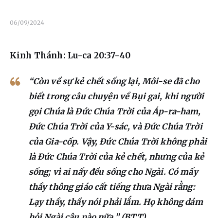
Liên hệ
06/09/2024
Dâng hiến
Kinh Thánh: Lu-ca 20:37-40
“Còn về sự kẻ chết sống lại, Môi-se đã cho
biết trong câu chuyện về Bụi gai, khi người
gọi Chúa là Đức Chúa Trời của Áp-ra-ham,
Đức Chúa Trời của Y-sác, và Đức Chúa Trời
của Gia-cốp. Vậy, Đức Chúa Trời không phải
là Đức Chúa Trời của kẻ chết, nhưng của kẻ
sống; vì ai nấy đều sống cho Ngài. Có mấy
thầy thông giáo cất tiếng thưa Ngài rằng:
Lạy thầy, thầy nói phải lắm. Họ không dám
hỏi Ngài câu nào nữa.” (BTT)