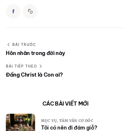
BÀI TRƯỚC
Hôn nhân trong đời này
BÀI TIẾP THEO
Đấng Christ là Con ai?
CÁC BÀI VIẾT MỚI
MỤC VỤ,
TÂM VẤN CƠ ĐỐC
Tôi có nên đi đám giỗ?