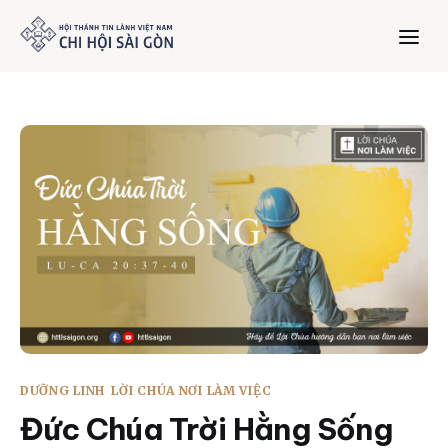
Trang chủ
Giới thiệu
Dưỡng Linh
Thư viện
Bản tin
DƯỠNG LINH
LỜI CHÚA NƠI LÀM VIỆC
Mục vụ
Đức Chúa Trời Hằng Sống