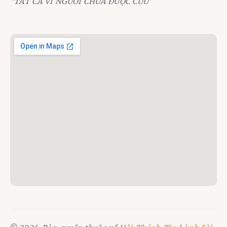
“TẤT CẢ VÌ NGƯỜI CHƯA ĐƯỢC CỨU”