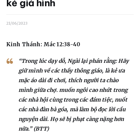
Liên hệ
kẻ giả hình
Dâng hiến
21/06/2023
Kinh Thánh: Mác 12:38-40
“Trong lúc dạy dỗ, Ngài lại phán rằng: Hãy
giữ mình về các thầy thông giáo, là kẻ ưa
mặc áo dài đi chơi, thích người ta chào
mình giữa chợ. muốn ngôi cao nhứt trong
các nhà hội cùng trong các đám tiệc, nuốt
các nhà đàn bà góa, mà làm bộ đọc lời cầu
nguyện dài. Họ sẽ bị phạt càng nặng hơn
nữa.” (BTT)