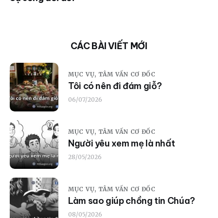
CÁC BÀI VIẾT MỚI
MỤC VỤ,
TÂM VẤN CƠ ĐỐC
Tôi có nên đi đám giỗ?
06/07/2026
MỤC VỤ,
TÂM VẤN CƠ ĐỐC
Người yêu xem mẹ là nhất
28/05/2026
MỤC VỤ,
TÂM VẤN CƠ ĐỐC
Làm sao giúp chồng tin Chúa?
08/05/2026