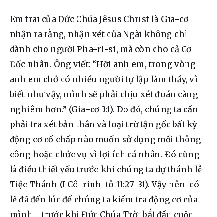
Em trai của Đức Chúa Jêsus Christ là Gia-cơ 
nhận ra rằng, nhận xét của Ngài không chỉ 
dành cho người Pha-ri-si, mà còn cho cả Cơ 
Đốc nhân. Ông viết: “Hỡi anh em, trong vòng 
anh em chớ có nhiều người tự lập làm thầy, vì 
biết như vậy, mình sẽ phải chịu xét đoán càng 
nghiêm hơn.” (Gia-cơ 3:1). Do đó, chúng ta cần 
phải tra xét bản thân và loại trừ tận gốc bất kỳ 
động cơ cố chấp nào muốn sử dụng mối thông 
công hoặc chức vụ vì lợi ích cá nhân. Đó cũng 
là điều thiết yếu trước khi chúng ta dự thánh lễ 
Tiệc Thánh (I Cô-rinh-tô 11:27-31). Vậy nên, có 
lẽ đã đến lúc để chúng ta kiểm tra động cơ của 
mình… trước khi Đức Chúa Trời bắt đầu cuộc 