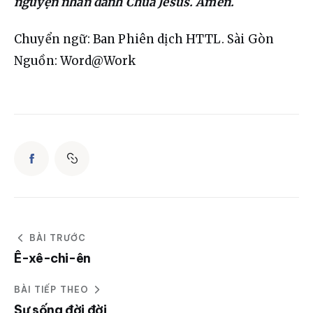
nguyện nhân danh Chúa Jêsus. Amen.
Chuyển ngữ: Ban Phiên dịch HTTL. Sài Gòn
Nguồn: Word@Work
BÀI TRƯỚC
Ê-xê-chi-ên
BÀI TIẾP THEO
Sự sống đời đời