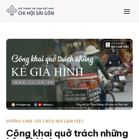
Trang chủ
Giới thiệu
Dưỡng Linh
Thư viện
Bản tin
DƯỠNG LINH
LỜI CHÚA NƠI LÀM VIỆC
Mục vụ
Công khai quở trách những