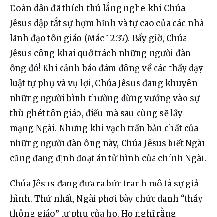
Đoàn 
dân đã thích thú lắng nghe khi Chúa 
Jêsus dập tắt sự hợm hĩnh và tự cao của các nhà 
lãnh đạo tôn giáo (Mác 12:37). Bấy giờ, Chúa 
Jêsus công khai quở trách những người đàn 
ông đó! Khi cảnh báo đám đông về các thầy dạy 
luật tự phụ và vụ lợi, Chúa Jêsus đang khuyên 
những người bình thường đừng vướng vào sự 
thù ghét tôn giáo, điều mà sau cùng sẽ lấy 
mạng Ngài. Nhưng khi vạch trần bản chất của 
những người đàn ông này, Chúa Jêsus biết Ngài 
cũng đang định đoạt án tử hình của chính Ngài.
Chúa Jêsus đang đưa ra bức tranh mô tả sự giả 
hình. Thứ nhất, Ngài phơi bày chức danh “thầy 
thông giáo” tự phụ của họ. Họ nghĩ rằng 