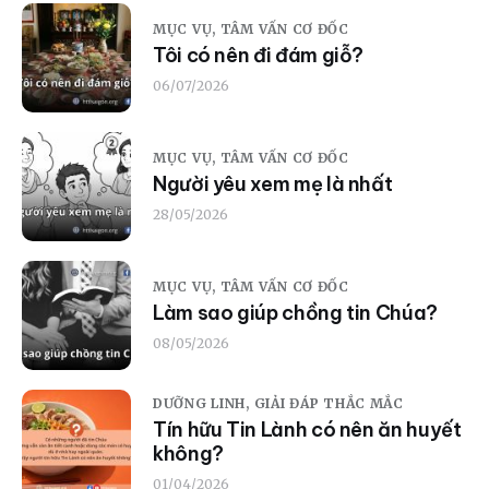
MỤC VỤ,
TÂM VẤN CƠ ĐỐC
Tôi có nên đi đám giỗ?
06/07/2026
MỤC VỤ,
TÂM VẤN CƠ ĐỐC
Người yêu xem mẹ là nhất
28/05/2026
MỤC VỤ,
TÂM VẤN CƠ ĐỐC
Làm sao giúp chồng tin Chúa?
08/05/2026
DƯỠNG LINH,
GIẢI ĐÁP THẮC MẮC
Tín hữu Tin Lành có nên ăn huyết
không?
01/04/2026