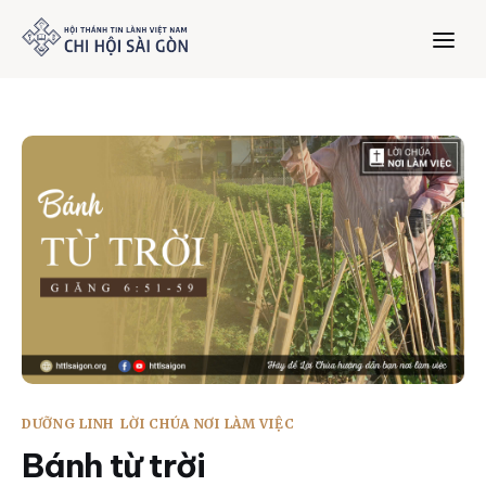
Trang chủ
Giới thiệu
Dưỡng Linh
Thư viện
Bản tin
DƯỠNG LINH
LỜI CHÚA NƠI LÀM VIỆC
Mục vụ
Bánh từ trời