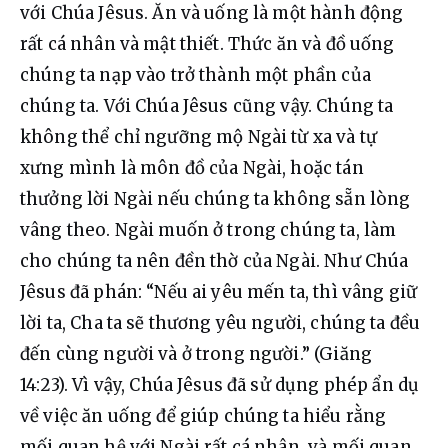
với Chúa Jêsus. Ăn và uống là một hành động 
rất cá nhân và mật thiết. Thức ăn và đồ uống 
chúng ta nạp vào trở thành một phần của 
chúng ta. Với Chúa Jêsus cũng vậy. Chúng ta 
không thể chỉ ngưỡng mộ Ngài từ xa và tự 
xưng mình là môn đồ của Ngài, hoặc tán 
thưởng lời Ngài nếu chúng ta không sẵn lòng 
vâng theo. Ngài muốn ở trong chúng ta, làm 
cho chúng ta nên đền thờ của Ngài. Như Chúa 
Jêsus đã phán: “Nếu ai yêu mến ta, thì vâng giữ 
lời ta, Cha ta sẽ thương yêu người, chúng ta đều 
đến cùng người và ở trong người.” (Giăng 
14:23). Vì vậy, Chúa Jêsus đã sử dụng phép ẩn dụ 
về việc ăn uống để giúp chúng ta hiểu rằng 
mối quan hệ với Ngài rất cá nhân, và mối quan 