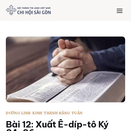
Trang chủ
Giới thiệu
Dưỡng Linh
Thư viện
Bản tin
DƯỠNG LINH
KINH THÁNH HẰNG TUẦN
Mục vụ
Bài 12: Xuất Ê-díp-tô Ký