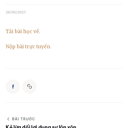
Liên hệ
26/06/2023
Dâng hiến
Tải bài học về.
Nộp bài trực tuyến.
BÀI TRƯỚC
Kẻ lừa dối lợi dụng sự lộn xộn