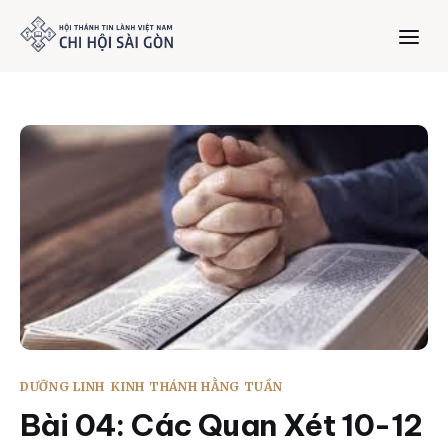
Trang chủ
Giới thiệu
Dưỡng Linh
Thư viện
Bản tin
DƯỠNG LINH
KINH THÁNH HẰNG TUẦN
Mục vụ
Bài 04: Các Quan Xét 10-12