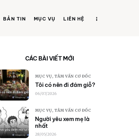
BẢN TIN
MỤC VỤ
LIÊN HỆ
CÁC BÀI VIẾT MỚI
MỤC VỤ,
TÂM VẤN CƠ ĐỐC
Tôi có nên đi đám giỗ?
06/07/2026
MỤC VỤ,
TÂM VẤN CƠ ĐỐC
Người yêu xem mẹ là
nhất
28/05/2026