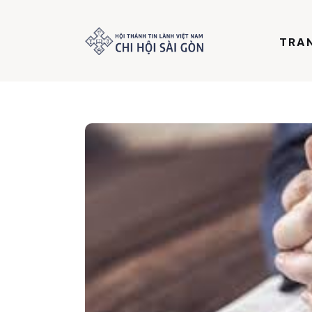
Trang chủ
TRA
Giới thiệu
Dưỡng Linh
Thư viện
Bản tin
Mục vụ
Liên hệ
Dâng hiến