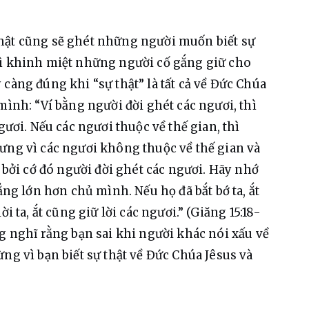
hật cũng sẽ ghét những người muốn biết sự 
lì khinh miệt những người cố gắng giữ cho 
càng đúng khi “sự thật” là tất cả về Đức Chúa 
mình: “Ví bằng người đời ghét các ngươi, thì 
gươi. Nếu các ngươi thuộc về thế gian, thì 
ưng vì các ngươi không thuộc về thế gian và 
, bởi cớ đó người đời ghét các ngươi. Hãy nhớ 
ẳng lớn hơn chủ mình. Nếu họ đã bắt bớ ta, ắt 
i ta, ắt cũng giữ lời các ngươi.” (Giăng 15:18-
g nghĩ rằng bạn sai khi người khác nói xấu về 
ng vì bạn biết sự thật về Đức Chúa Jêsus và 