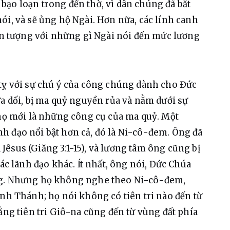
ạo loạn trong đền thờ, vì dân chúng đã bắt 
ói, và sẽ ủng hộ Ngài. Hơn nữa, các lính canh 
 ấn tượng với những gì Ngài nói đến mức lương 
tỵ với sự chú ý của công chúng dành cho Đức 
ừa dối, bị ma quỷ nguyền rủa và nằm dưới sự 
 họ mới là những công cụ của ma quỷ. Một 
h đạo nổi bật hơn cả, đó là Ni-cô-đem. Ông đã 
êsus (Giăng 3:1-15), và lương tâm ông cũng bị 
ác lãnh đạo khác. Ít nhất, ông nói, Đức Chúa 
ng. Nhưng họ không nghe theo Ni-cô-đem, 
inh Thánh; họ nói không có tiên tri nào đến từ 
ằng tiên tri Giô-na cũng đến từ vùng đất phía 