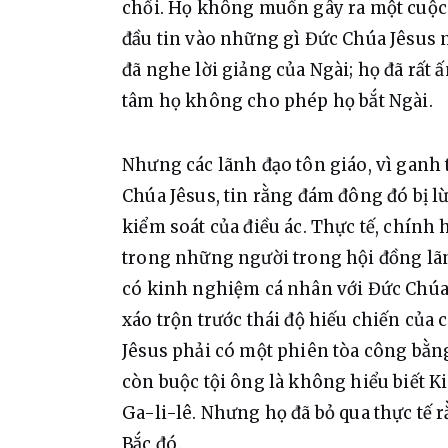
chối. Họ không muốn gây ra một cuộc b
đầu tin vào những gì Đức Chúa Jêsus n
đã nghe lời giảng của Ngài; họ đã rất
tâm họ không cho phép họ bắt Ngài.
Nhưng các lãnh đạo tôn giáo, vì ganh 
Chúa Jêsus, tin rằng đám đông đó bị l
kiểm soát của điều ác. Thực tế, chính
trong những người trong hội đồng lãn
có kinh nghiệm cá nhân với Đức Chúa J
xáo trộn trước thái độ hiếu chiến của c
Jêsus phải có một phiên tòa công bằ
còn buộc tội ông là không hiểu biết K
Ga-li-lê. Nhưng họ đã bỏ qua thực tế r
Bắc đó.