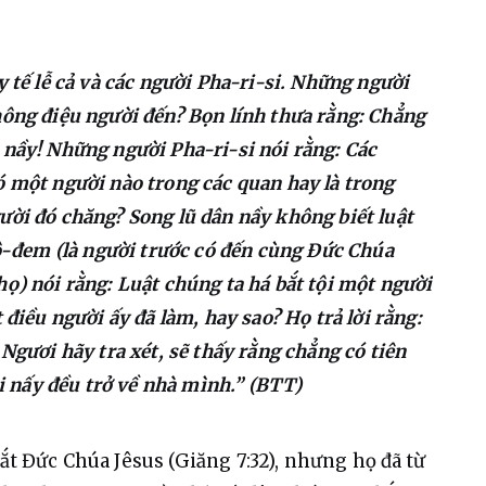
y tế lễ cả và các người Pha-ri-si. Những người
hông điệu người đến? Bọn lính thưa rằng: Chẳng
 nầy! Những người Pha-ri-si nói rằng: Các
ó một người nào trong các quan hay là trong
ười đó chăng? Song lũ dân nầy không biết luật
cô-đem (là người trước có đến cùng Đức Chúa
họ) nói rằng: Luật chúng ta há bắt tội một người
 điều người ấy đã làm, hay sao? Họ trả lời rằng:
 Ngươi hãy tra xét, sẽ thấy rằng chẳng có tiên
Ai nấy đều trở về nhà mình.” (BTT)
ắt Đức Chúa Jêsus (Giăng 7:32), nhưng họ đã từ 