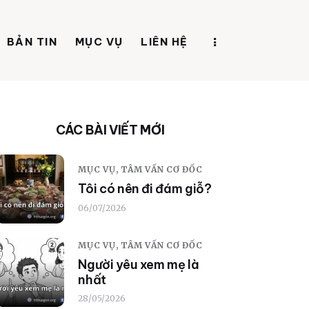
BẢN TIN
MỤC VỤ
LIÊN HỆ
CÁC BÀI VIẾT MỚI
MỤC VỤ,
TÂM VẤN CƠ ĐỐC
Tôi có nên đi đám giỗ?
06/07/2026
MỤC VỤ,
TÂM VẤN CƠ ĐỐC
Người yêu xem mẹ là
nhất
28/05/2026