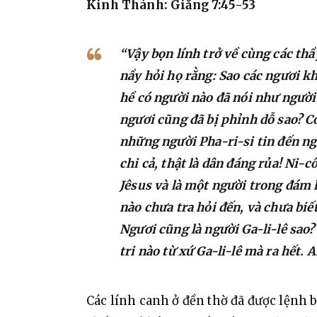
Kinh Thánh: Giăng 7:45-53
“Vậy bọn lính trở về cùng các thầ
nầy hỏi họ rằng: Sao các ngươi k
hề có người nào đã nói như người
ngươi cũng đã bị phỉnh dỗ sao? C
những người Pha-ri-si tin đến ng
chi cả, thật là dân đáng rủa! Ni-
Jêsus và là một người trong đám 
nào chưa tra hỏi đến, và chưa biết
Ngươi cũng là người Ga-li-lê sao?
tri nào từ xứ Ga-li-lê mà ra hết. 
Các lính canh ở đền thờ đã được lệnh b