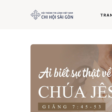
Trang chủ
TRA
Giới thiệu
Dưỡng Linh
Thư viện
Bản tin
Mục vụ
Liên hệ
Dâng hiến