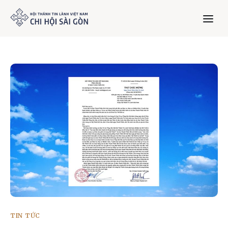
Trang chủ
Giới thiệu
Dưỡng Linh
Thư viện
Bản tin
Mục vụ
TIN TỨC