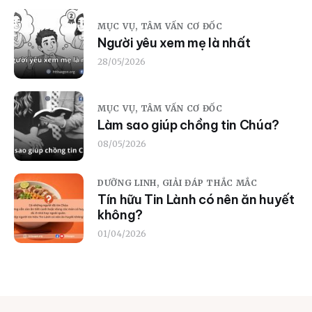
MỤC VỤ,
TÂM VẤN CƠ ĐỐC
Người yêu xem mẹ là nhất
28/05/2026
MỤC VỤ,
TÂM VẤN CƠ ĐỐC
Làm sao giúp chồng tin Chúa?
08/05/2026
DƯỠNG LINH,
GIẢI ĐÁP THẮC MẮC
Tín hữu Tin Lành có nên ăn huyết
không?
01/04/2026