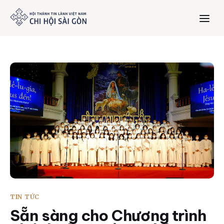
Trang chủ
Giới thiệu
Dưỡng Linh
Thư viện
Bản tin
TIN TỨC
Mục vụ
Sẵn sàng cho Chương trình