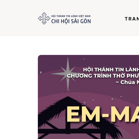
Trang chủ
TRA
Giới thiệu
Dưỡng Linh
Thư viện
Bản tin
Mục vụ
Liên hệ
Dâng hiến