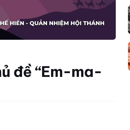
hủ đề “Em-ma-