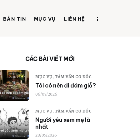
BẢN TIN
MỤC VỤ
LIÊN HỆ
CÁC BÀI VIẾT MỚI
MỤC VỤ,
TÂM VẤN CƠ ĐỐC
Tôi có nên đi đám giỗ?
06/07/2026
MỤC VỤ,
TÂM VẤN CƠ ĐỐC
Người yêu xem mẹ là
nhất
28/05/2026