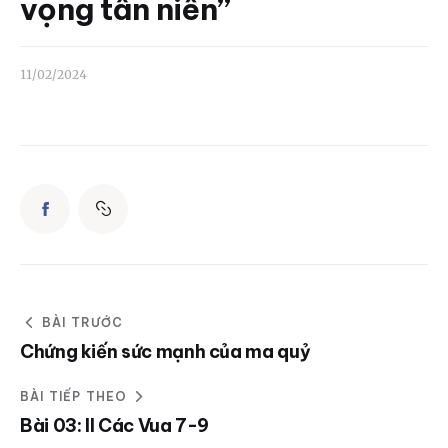
Liên hệ
vọng tân niên”
Dâng hiến
11/02/2024
BÀI TRƯỚC
Chứng kiến sức mạnh của ma quỷ
BÀI TIẾP THEO
Bài 03: II Các Vua 7-9