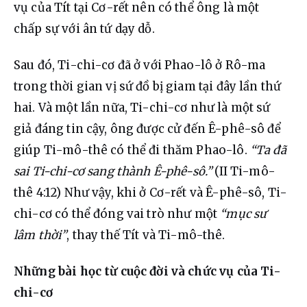
vụ của Tít tại Cơ-rết nên có thể ông là một 
chấp sự với ân tứ dạy dỗ.
Sau đó, Ti-chi-cơ đã ở với Phao-lô ở Rô-ma 
trong thời gian vị sứ đồ bị giam tại đây lần thứ 
hai. Và một lần nữa, Ti-chi-cơ như là một sứ 
giả đáng tin cậy, ông được cử đến Ê-phê-sô để 
giúp Ti-mô-thê có thể đi thăm Phao-lô. 
“Ta đã 
sai Ti-chi-cơ sang thành Ê-phê-sô.”
 (II Ti-mô-
thê 4:12) Như vậy, khi ở Cơ-rết và Ê-phê-sô, Ti-
chi-cơ có thể đóng vai trò như một 
“mục sư 
lâm thời”
, thay thế Tít và Ti-mô-thê.
Những bài học từ cuộc đời và chức vụ của
Ti-
chi-cơ