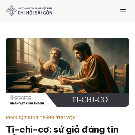
Trang chủ
Giới thiệu
Dưỡng Linh
Thư viện
Bản tin
NHÂN VẬT KINH THÁNH
THƯ VIỆN
Mục vụ
Ti-chi-cơ: sứ giả đáng tin