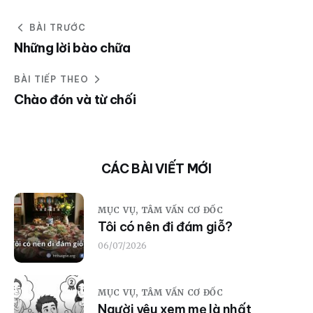
BÀI TRƯỚC
Những lời bào chữa
BÀI TIẾP THEO
Chào đón và từ chối
CÁC BÀI VIẾT MỚI
MỤC VỤ,
TÂM VẤN CƠ ĐỐC
Tôi có nên đi đám giỗ?
06/07/2026
MỤC VỤ,
TÂM VẤN CƠ ĐỐC
Người yêu xem mẹ là nhất