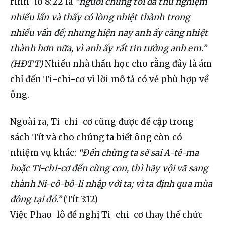
rinh-tô 8:22 là 
“người chúng tôi đã thử nghiệm 
nhiều lần và thấy có lòng nhiệt thành trong 
nhiều vấn đề; nhưng hiện nay anh ấy càng nhiệt 
thành hơn nữa, vì anh ấy rất tin tưởng anh em.” 
(HĐTT)
 Nhiều nhà thần học cho rằng đây là ám 
chỉ đến Ti-chi-cơ vì lời mô tả có vẻ phù hợp về 
ông.
Ngoài ra, Ti-chi-cơ cũng được đề cập trong 
sách Tít và cho chúng ta biết ông còn có 
nhiệm vụ khác: 
“Đến chừng ta sẽ sai A-tê-ma 
hoặc Ti-chi-cơ đến cùng con, thì hãy vội vã sang 
thành Ni-cô-bô-li nhập với ta; vì ta định qua mùa 
đông tại đó.”
 (Tít 3:12)
Việc Phao-lô đề nghị Ti-chi-cơ thay thế chức 