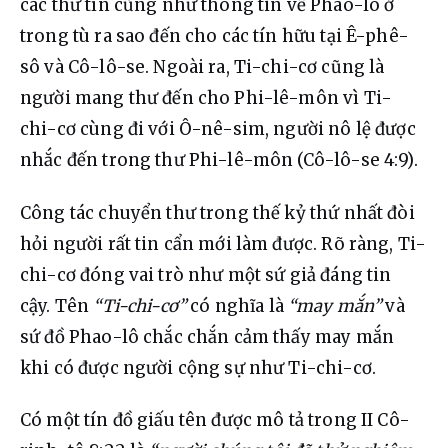
các thư tín cũng như thông tin về Phao-lô ở 
trong tù ra sao đến cho các tín hữu tại Ê-phê-
sô và Cô-lô-se. Ngoài ra, Ti-chi-cơ cũng là 
người mang thư đến cho Phi-lê-môn vì Ti-
chi-cơ cùng đi với Ô-nê-sim, người nô lệ được 
nhắc đến trong thư Phi-lê-môn (Cô-lô-se 4:9).
Công tác chuyển thư trong thế kỷ thứ nhất đòi 
hỏi người rất tin cẩn mới làm được. Rõ ràng, Ti-
chi-cơ đóng vai trò như một sứ giả đáng tin 
cậy. Tên 
“Ti-chi-cơ”
 có nghĩa là 
“may mắn”
 và 
sứ đồ Phao-lô chắc chắn cảm thấy may mắn 
khi có được người cộng sự như Ti-chi-cơ.
Có một tín đồ giấu tên được mô tả trong II Cô-