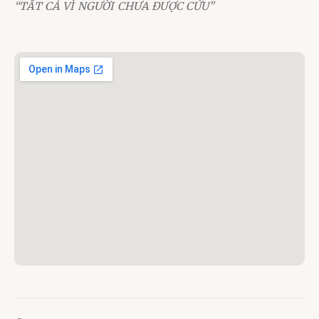
“TẤT CẢ VÌ NGƯỜI CHƯA ĐƯỢC CỨU”