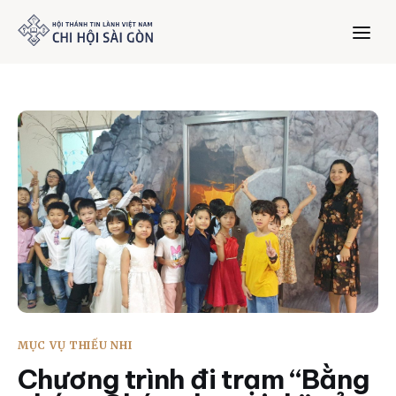
Trang chủ
Giới thiệu
Dưỡng Linh
Thư viện
Bản tin
MỤC VỤ THIẾU NHI
Mục vụ
Chương trình đi trạm “Bằng