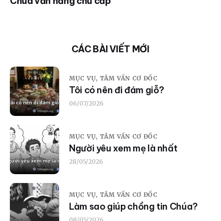
Chúa vẫn hằng chu cấp
CÁC BÀI VIẾT MỚI
MỤC VỤ,
TÂM VẤN CƠ ĐỐC
Tôi có nên đi đám giỗ?
06/07/2026
MỤC VỤ,
TÂM VẤN CƠ ĐỐC
Người yêu xem mẹ là nhất
28/05/2026
MỤC VỤ,
TÂM VẤN CƠ ĐỐC
Làm sao giúp chồng tin Chúa?
08/05/2026