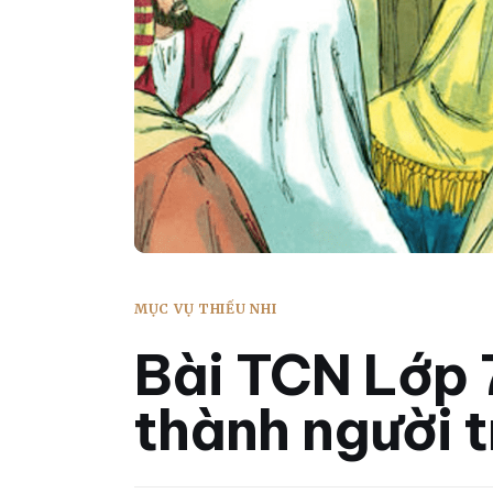
MỤC VỤ THIẾU NHI
Bài TCN Lớp 
thành người 