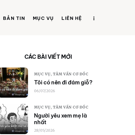
BẢN TIN
MỤC VỤ
LIÊN HỆ
CÁC BÀI VIẾT MỚI
MỤC VỤ,
TÂM VẤN CƠ ĐỐC
Tôi có nên đi đám giỗ?
06/07/2026
MỤC VỤ,
TÂM VẤN CƠ ĐỐC
Người yêu xem mẹ là
nhất
28/05/2026