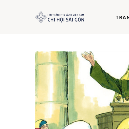
Trang chủ
TRA
Giới thiệu
Dưỡng Linh
Thư viện
Bản tin
Mục vụ
Liên hệ
Dâng hiến