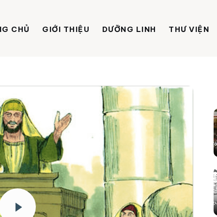
NG CHỦ
GIỚI THIỆU
DƯỠNG LINH
THƯ VIỆN