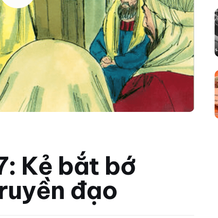
7: Kẻ bắt bớ
truyền đạo