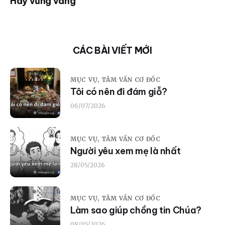
Hãy vững vàng
CÁC BÀI VIẾT MỚI
MỤC VỤ,
TÂM VẤN CƠ ĐỐC
Tôi có nên đi đám giỗ?
06/07/2026
MỤC VỤ,
TÂM VẤN CƠ ĐỐC
Người yêu xem mẹ là nhất
28/05/2026
MỤC VỤ,
TÂM VẤN CƠ ĐỐC
Làm sao giúp chồng tin Chúa?
08/05/2026