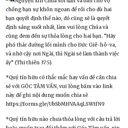
Nguyện xin Chúa soi dẫn và ban cho vợ 
chồng bạn sự khôn ngoan để rồi cho dù hai 
bạn quyết định thế nào, đó cũng sẽ là quyết 
định sáng suốt nhất, làm vui lòng Chúa và 
cũng đem đến sự thỏa lòng cho hai bạn. “Hãy 
phó thác đường lối mình cho Đức Giê-hô-va, 
và nhờ cậy nơi Ngài, thì Ngài sẽ làm thành việc 
ấy” (Thi thiên 37:5).
*Quý tín hữu có thắc mắc hay vấn đề cần chia 
sẻ với GÓC TÂM VẤN, vui lòng bấm vào link 
này để ghi nội dung muốn chia sẻ 
https://forms.gle/UbSbMHVAAqLSWtfN9
*Quý tín hữu nào chưa thỏa lòng với câu trả lời 