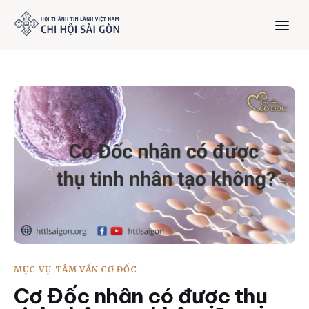
Trang chủ
Giới thiệu
Dưỡng Linh
Thư viện
Bản tin
MỤC VỤ
TÂM VẤN CƠ ĐỐC
Mục vụ
Cơ Đốc nhân có được thụ