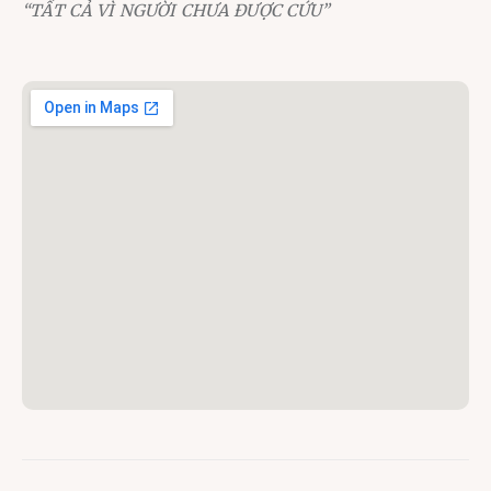
“TẤT CẢ VÌ NGƯỜI CHƯA ĐƯỢC CỨU”