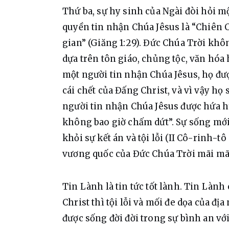
Thứ ba, sự hy sinh của Ngài đòi hỏi mộ
quyền tin nhận Chúa Jêsus là “Chiên Co
gian” (Giăng 1:29). Đức Chúa Trời khô
dựa trên tôn giáo, chủng tộc, văn hóa 
một người tin nhận Chúa Jêsus, họ đượ
cái chết của Đấng Christ, và vì vậy h
người tin nhận Chúa Jêsus được hứa hư
không bao giờ chấm dứt”. Sự sống mới 
khỏi sự kết án và tội lỗi (II Cô-rinh-tô 
vương quốc của Đức Chúa Trời mãi mã
Tin Lành là tin tức tốt lành. Tin Lành
Christ thì tội lỗi và mối đe dọa của đị
được sống đời đời trong sự bình an với 