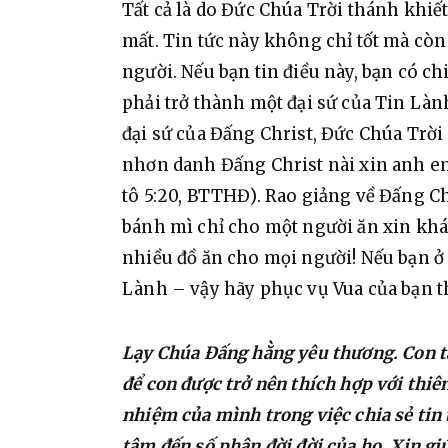
Tất cả là do Đức Chúa Trời thánh khi
mất. Tin tức này không chỉ tốt mà còn 
người. Nếu bạn tin điều này, bạn có c
phải trở thành một đại sứ của Tin Lành
đại sứ của Đấng Christ, Đức Chúa Trờ
nhơn danh Đấng Christ nài xin anh em
tô 5:20, BTTHĐ). Rao giảng về Đấng Ch
bánh mì chỉ cho một người ăn xin khác 
nhiều đồ ăn cho mọi người! Nếu bạn ở 
Lành – vậy hãy phục vụ Vua của bạn th
Lạy Chúa Đấng hằng yêu thương. Con tạ
để con được trở nên thích hợp với thiên
nhiệm của mình trong việc chia sẻ tin 
tâm đến số phận đời đời của họ. Xin gi