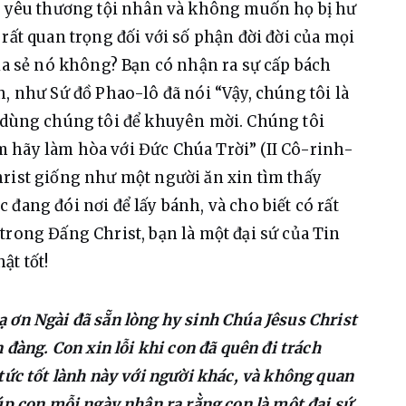
ết yêu thương tội nhân và không muốn họ bị hư 
rất quan trọng đối với số phận đời đời của mọi 
hia sẻ nó không? Bạn có nhận ra sự cấp bách 
, như Sứ đồ Phao-lô đã nói “Vậy, chúng tôi là 
i dùng chúng tôi để khuyên mời. Chúng tôi 
 hãy làm hòa với Đức Chúa Trời” (II Cô-rinh-
rist giống như một người ăn xin tìm thấy 
đang đói nơi để lấy bánh, và cho biết có rất 
trong Đấng Christ, bạn là một đại sứ của Tin 
ật tốt!
 ơn Ngài đã sẵn lòng hy sinh Chúa Jêsus Christ 
 đàng. Con xin lỗi khi con đã quên đi trách 
tức tốt lành này với người khác, và không quan 
úp con mỗi ngày nhận ra rằng con là một đại sứ 