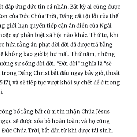
t đáp ứng đức tin cá nhân. Bất kỳ ai cũng được 
n của Đức Chúa Trời, Đấng cất tội lỗi của thế 
ng giới hạn quyền tiếp cận ân điển của Ngài 
hoặc sự phân biệt xã hội nào khác. Thứ tư, khi 
c hứa rằng án phạt đời đời đã được trả bằng 
ọ sẽ không bao giờ bị hư mất. Thứ năm, những 
ởng sự sống đời đời. “Đời đời” nghĩa là “sẽ 
trong Đấng Christ bắt đầu ngay bây giờ, thoát 
5:17), và sẽ tiếp tục vượt khỏi sự chết để ở trong 
i.
 công bố rằng bất cứ ai tin nhận Chúa Jêsus 
a ngục sẽ được xóa bỏ hoàn toàn; và họ cũng 
Đức Chúa Trời, bắt đầu từ khi được tái sinh. 