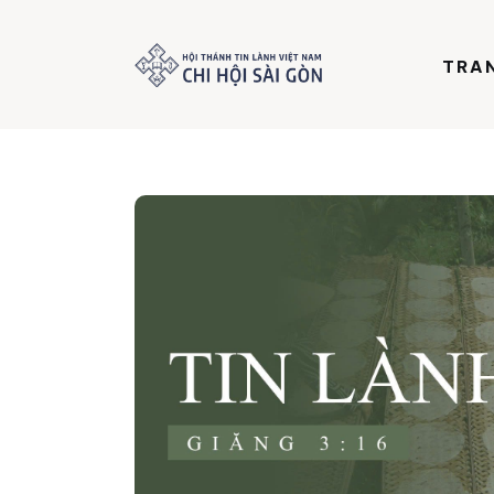
Trang chủ
TRA
Giới thiệu
Dưỡng Linh
Thư viện
Bản tin
Mục vụ
Liên hệ
Dâng hiến