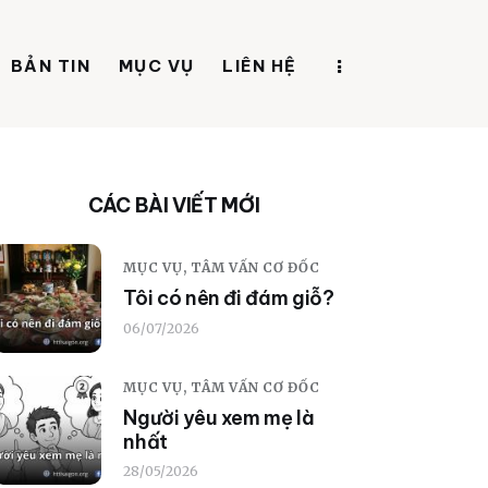
BẢN TIN
MỤC VỤ
LIÊN HỆ
CÁC BÀI VIẾT MỚI
MỤC VỤ,
TÂM VẤN CƠ ĐỐC
Tôi có nên đi đám giỗ?
06/07/2026
MỤC VỤ,
TÂM VẤN CƠ ĐỐC
Người yêu xem mẹ là
nhất
28/05/2026