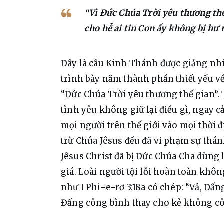
“Vì Đức Chúa Trời yêu thương thế
cho hễ ai tin Con ấy không bị hư
Đây 
là câu Kinh Thánh được giảng nhiề
trình bày năm thành phần thiết yếu về 
“Đức Chúa Trời yêu thương thế gian”. 
tình yêu không giữ lại điều gì, ngay cả
mọi người trên thế giới vào mọi thời đ
trừ Chúa Jêsus đều đã vi phạm sự thán
Jêsus Christ đã bị Đức Chúa Cha dùng 
giá. Loài người tội lỗi hoàn toàn kh
như I Phi-e-rơ 3:18a có chép: “Vả, Đấng 
Đấng công bình thay cho kẻ không côn