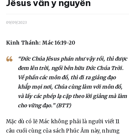
Liên hệ
Jêsus vẫn y nguyên
Dâng hiến
09/09/2023
Kinh Thánh: Mác 16:19-20
“Đức Chúa Jêsus phán như vậy rồi, thì được
đem lên trời, ngồi bên hữu Đức Chúa Trời.
Về phần các môn đồ, thì đi ra giảng đạo
khắp mọi nơi, Chúa cùng làm với môn đồ,
và lấy các phép lạ cặp theo lời giảng mà làm
cho vững đạo.” (BTT)
Mặc 
dù có lẽ Mác không phải là người viết 11 
câu cuối cùng của sách Phúc Âm này, nhưng 