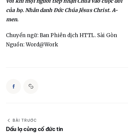
vời khi mọi người tiếp nhận Chúa vào cuộc đời 
của họ. Nhân danh Đức Chúa Jêsus Christ. A-
men.
Chuyển ngữ: Ban Phiên dịch HTTL. Sài Gòn
Nguồn: Word@Work
BÀI TRƯỚC
Dấu lạ củng cố đức tin