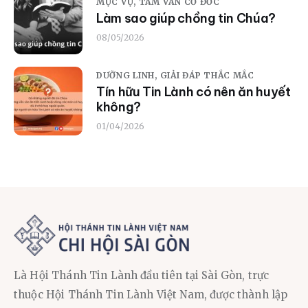
MỤC VỤ,
TÂM VẤN CƠ ĐỐC
Làm sao giúp chồng tin Chúa?
08/05/2026
DƯỠNG LINH,
GIẢI ĐÁP THẮC MẮC
Tín hữu Tin Lành có nên ăn huyết
không?
01/04/2026
Là Hội Thánh Tin Lành đầu tiên tại Sài Gòn, trực
thuộc Hội Thánh Tin Lành Việt Nam, được thành lập