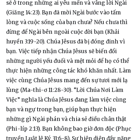
sẽ ở trong những ai yêu mến và vâng lời Ngài 
(Giăng 14:23). Bạn đã mời Ngài bước vào tấm 
lòng và cuộc sống của bạn chưa? Nếu chưa thì 
đừng để Ngài bên ngoài cuộc đời bạn (Khải 
huyền 3:19-20). Chúa Jêsus đã bị đóng đinh vì 
bạn. Việc tiếp nhận Chúa Jêsus sẽ biến đổi 
những người yếu đuối và mệt mỏi để họ có thể 
thực hiện những công tác khó khăn nhất. Làm 
việc cùng Chúa Jêsus mang đến sự tươi mới lạ 
lùng (Ma-thi-ơ 11:28-30). “Lời Chúa Nơi Làm 
Việc” nghĩa là Chúa Jêsus đang làm việc cùng 
bạn và ngự trong bạn, giúp bạn thực hiện 
những gì Ngài phán và chia sẻ điều chân thật 
(Phi-líp 2:13). Bạn không bao giờ đơn độc (Phục 
truyền Luật lệ Ký 31:6-8). Sự hiện diện đầy năng 