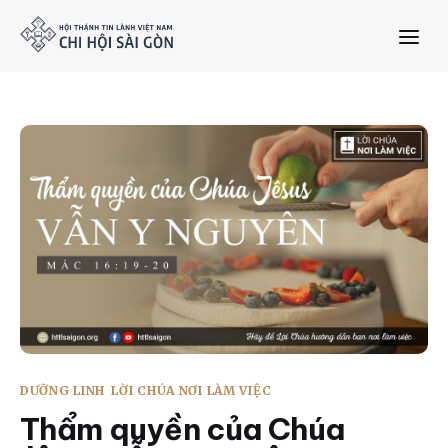
Trang chủ
Giới thiệu
Dưỡng Linh
Thư viện
Bản tin
DƯỠNG LINH
LỜI CHÚA NƠI LÀM VIỆC
Mục vụ
Thẩm quyền của Chúa