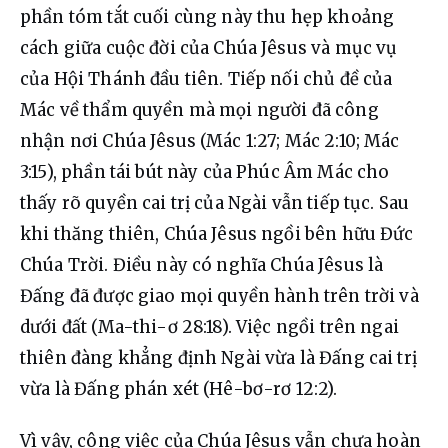
phần tóm tắt cuối cùng này thu hẹp khoảng 
cách giữa cuộc đời của Chúa Jêsus và mục vụ 
của Hội Thánh đầu tiên. Tiếp nối chủ đề của 
Mác về thẩm quyền mà mọi người đã công 
nhận nơi Chúa Jêsus (Mác 1:27; Mác 2:10; Mác 
3:15), phần tái bút này của Phúc Âm Mác cho 
thấy rõ quyền cai trị của Ngài vẫn tiếp tục. Sau 
khi thăng thiên, Chúa Jêsus ngồi bên hữu Đức 
Chúa Trời. Điều này có nghĩa Chúa Jêsus là 
Đấng đã được giao mọi quyền hành trên trời và 
dưới đất (Ma-thi-ơ 28:18). Việc ngồi trên ngai 
thiên đàng khẳng định Ngài vừa là Đấng cai trị 
vừa là Đấng phán xét (Hê-bơ-rơ 12:2).
Vì vậy, công việc của Chúa Jêsus vẫn chưa hoàn 