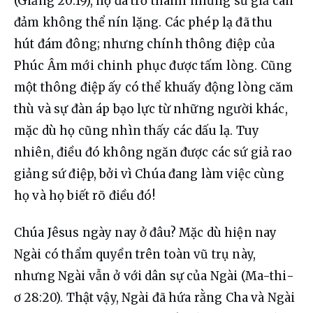
(Giăng 20:19), họ đã trở thành những sứ giả can 
đảm không thể nín lặng. Các phép lạ đã thu 
hút đám đông; nhưng chính thông điệp của 
Phúc Âm mới chinh phục được tấm lòng. Cũng 
một thông điệp ấy có thể khuấy động lòng căm 
thù và sự đàn áp bạo lực từ những người khác, 
mặc dù họ cũng nhìn thấy các dấu lạ. Tuy 
nhiên, điều đó không ngăn được các sứ giả rao 
giảng sứ điệp, bởi vì Chúa đang làm việc cùng 
họ và họ biết rõ điều đó!
Chúa Jêsus ngày nay ở đâu? Mặc dù hiện nay 
Ngài có thẩm quyền trên toàn vũ trụ này, 
nhưng Ngài vẫn ở với dân sự của Ngài (Ma-thi-
ơ 28:20). Thật vậy, Ngài đã hứa rằng Cha và Ngài 