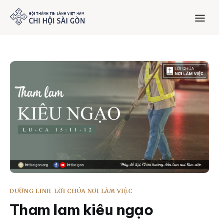
Trang chủ
Giới thiệu
Dưỡng Linh
Thư viện
Bản tin
DƯỠNG LINH
LỜI CHÚA NƠI LÀM VIỆC
Mục vụ
Tham lam kiêu ngạo