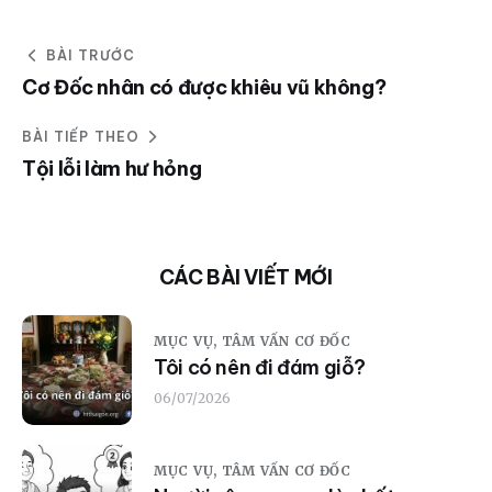
BÀI TRƯỚC
Cơ Đốc nhân có được khiêu vũ không?
BÀI TIẾP THEO
Tội lỗi làm hư hỏng
CÁC BÀI VIẾT MỚI
MỤC VỤ,
TÂM VẤN CƠ ĐỐC
Tôi có nên đi đám giỗ?
06/07/2026
MỤC VỤ,
TÂM VẤN CƠ ĐỐC