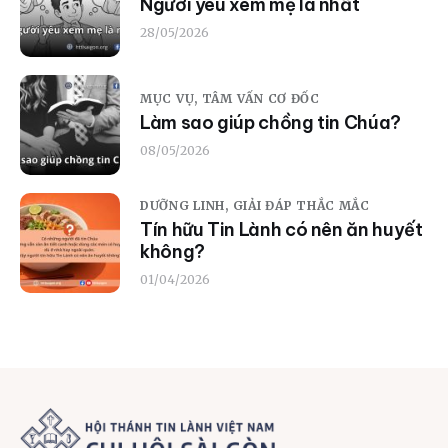
Người yêu xem mẹ là nhất
28/05/2026
MỤC VỤ,
TÂM VẤN CƠ ĐỐC
Làm sao giúp chồng tin Chúa?
08/05/2026
DƯỠNG LINH,
GIẢI ĐÁP THẮC MẮC
Tín hữu Tin Lành có nên ăn huyết
không?
01/04/2026