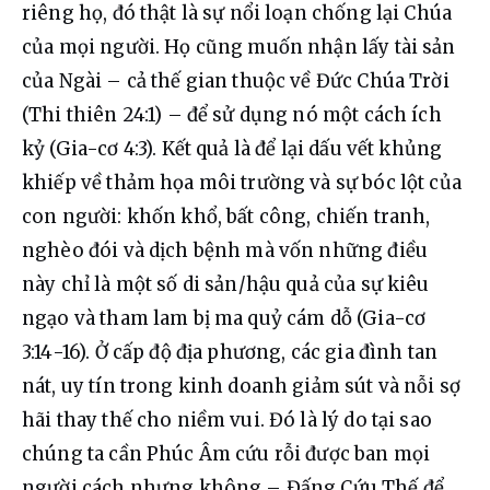
riêng họ, đó thật là sự nổi loạn chống lại Chúa 
của mọi người. Họ cũng muốn nhận lấy tài sản 
của Ngài – cả thế gian thuộc về Đức Chúa Trời 
(Thi thiên 24:1) – để sử dụng nó một cách ích 
kỷ (Gia-cơ 4:3). Kết quả là để lại dấu vết khủng 
khiếp về thảm họa môi trường và sự bóc lột của 
con người: khốn khổ, bất công, chiến tranh, 
nghèo đói và dịch bệnh mà vốn những điều 
này chỉ là một số di sản/hậu quả của sự kiêu 
ngạo và tham lam bị ma quỷ cám dỗ (Gia-cơ 
3:14-16). Ở cấp độ địa phương, các gia đình tan 
nát, uy tín trong kinh doanh giảm sút và nỗi sợ 
hãi thay thế cho niềm vui. Đó là lý do tại sao 
chúng ta cần Phúc Âm cứu rỗi được ban mọi 
người cách nhưng không – Đấng Cứu Thế để 