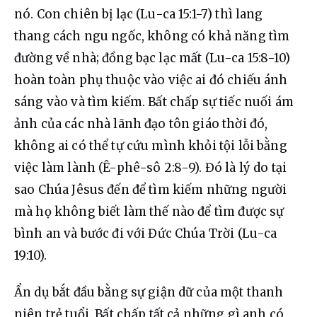
nó. Con chiên bị lạc (Lu-ca 15:1-7) thì lang 
thang cách ngu ngốc, không có khả năng tìm 
đường về nhà; đồng bạc lạc mất (Lu-ca 15:8-10) 
hoàn toàn phụ thuộc vào việc ai đó chiếu ánh 
sáng vào và tìm kiếm. Bất chấp sự tiếc nuối ám 
ảnh của các nhà lãnh đạo tôn giáo thời đó, 
không ai có thể tự cứu mình khỏi tội lỗi bằng 
việc làm lành (Ê-phê-sô 2:8-9). Đó là lý do tại 
sao Chúa Jêsus đến để tìm kiếm những người 
mà họ không biết làm thế nào để tìm được sự 
bình an và bước đi với Đức Chúa Trời (Lu-ca 
19:10).
Ẩn dụ bắt đầu bằng sự giận dữ của một thanh 
niên trẻ tuổi. Bất chấp tất cả những gì anh có 