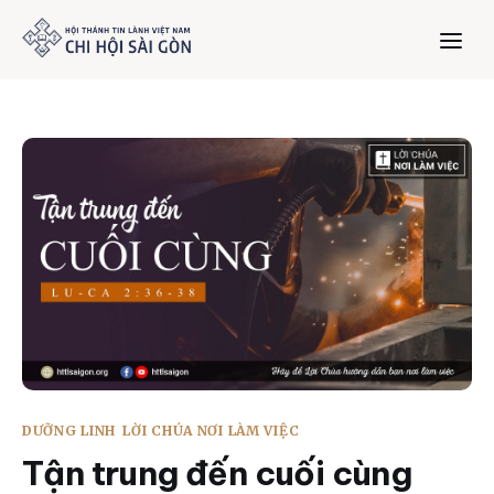
Trang chủ
Giới thiệu
Dưỡng Linh
Thư viện
Bản tin
DƯỠNG LINH
LỜI CHÚA NƠI LÀM VIỆC
Mục vụ
Tận trung đến cuối cùng