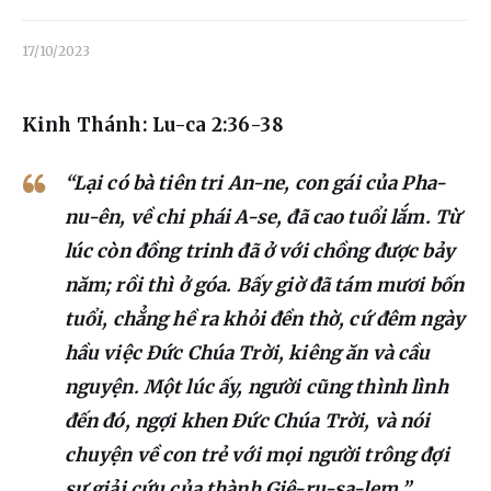
Liên hệ
17/10/2023
Dâng hiến
Kinh Thánh: Lu-ca 2:36-38
“Lại có bà tiên tri An-ne, con gái của Pha-
nu-ên, về chi phái A-se, đã cao tuổi lắm. Từ
lúc còn đồng trinh đã ở với chồng được bảy
năm; rồi thì ở góa. Bấy giờ đã tám mươi bốn
tuổi, chẳng hề ra khỏi đền thờ, cứ đêm ngày
hầu việc Đức Chúa Trời, kiêng ăn và cầu
nguyện. Một lúc ấy, người cũng thình lình
đến đó, ngợi khen Đức Chúa Trời, và nói
chuyện về con trẻ với mọi người trông đợi
sự giải cứu của thành Giê-ru-sa-lem.”