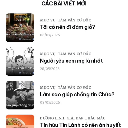
CÁC BÀI VIẾT MỚI
MỤC VỤ,
TÂM VẤN CƠ ĐỐC
Tôi có nên đi đám giỗ?
06/07/2026
MỤC VỤ,
TÂM VẤN CƠ ĐỐC
Người yêu xem mẹ là nhất
28/05/2026
MỤC VỤ,
TÂM VẤN CƠ ĐỐC
Làm sao giúp chồng tin Chúa?
08/05/2026
DƯỠNG LINH,
GIẢI ĐÁP THẮC MẮC
Tín hữu Tin Lành có nên ăn huyết