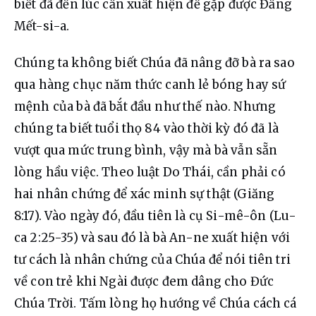
biết đã đến lúc cần xuất hiện để gặp được Đấng 
Mết-si-a.
Chúng ta không biết Chúa đã nâng đỡ bà ra sao 
qua hàng chục năm thức canh lẻ bóng hay sứ 
mệnh của bà đã bắt đầu như thế nào. Nhưng 
chúng ta biết tuổi thọ 84 vào thời kỳ đó đã là 
vượt qua mức trung bình, vậy mà bà vẫn sẵn 
lòng hầu việc. Theo luật Do Thái, cần phải có 
hai nhân chứng để xác minh sự thật (Giăng 
8:17). Vào ngày đó, đầu tiên là cụ Si-mê-ôn (Lu-
ca 2:25-35) và sau đó là bà An-ne xuất hiện với 
tư cách là nhân chứng của Chúa để nói tiên tri 
về con trẻ khi Ngài được đem dâng cho Đức 
Chúa Trời. Tấm lòng họ hướng về Chúa cách cá 