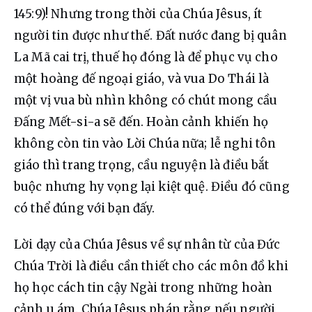
145:9)! Nhưng trong thời của Chúa Jêsus, ít 
người tin được như thế. Đất nước đang bị quân 
La Mã cai trị, thuế họ đóng là để phục vụ cho 
một hoàng đế ngoại giáo, và vua Do Thái là 
một vị vua bù nhìn không có chút mong cầu 
Đấng Mết-si-a sẽ đến. Hoàn cảnh khiến họ 
không còn tin vào Lời Chúa nữa; lễ nghi tôn 
giáo thì trang trọng, cầu nguyện là điều bắt 
buộc nhưng hy vọng lại kiệt quệ. Điều đó cũng 
có thể đúng với bạn đấy.
Lời dạy của Chúa Jêsus về sự nhân từ của Đức 
Chúa Trời là điều cần thiết cho các môn đồ khi 
họ học cách tin cậy Ngài trong những hoàn 
cảnh u ám. Chúa Jêsus phán rằng nếu người 