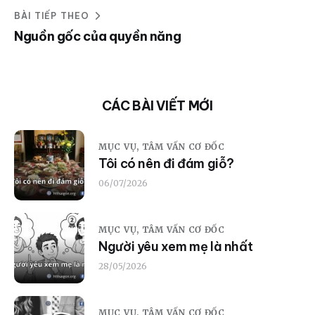
BÀI TIẾP THEO
Nguồn gốc của quyền năng
CÁC BÀI VIẾT MỚI
MỤC VỤ,
TÂM VẤN CƠ ĐỐC
Tôi có nên đi đám giỗ?
06/07/2026
MỤC VỤ,
TÂM VẤN CƠ ĐỐC
Người yêu xem mẹ là nhất
28/05/2026
MỤC VỤ,
TÂM VẤN CƠ ĐỐC