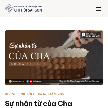
Trang chủ
Giới thiệu
Dưỡng Linh
Thư viện
Bản tin
DƯỠNG LINH
LỜI CHÚA NƠI LÀM VIỆC
Mục vụ
Sự nhân từ của Cha