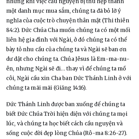
nhưng khi việc cầu nguyện bị thu hẹp thành 
một danh mục mua sắm, chúng ta đã bỏ lỡ ý 
nghĩa của cuộc trò chuyện thân mật (Thi thiên 
84:2). Đức Chúa Cha muốn chúng ta có một mối 
liên hệ gia đình với Ngài, ở đó chúng ta có thể 
bày tỏ nhu cầu của chúng ta và Ngài sẽ ban ơn 
dư dật cho chúng ta. Chúa Jêsus là Em-ma-nu-
ên, nhưng Ngài sẽ đi… thay vì để chúng ta mồ 
côi, Ngài cầu xin Cha ban Đức Thánh Linh ở với 
chúng ta mãi mãi (Giăng 14:16).
Đức Thánh Linh được ban xuống để chúng ta 
biết Đức Chúa Trời hiện diện với chúng ta mọi 
lúc, và chúng ta học biết cách cầu nguyện và 
sống cuộc đời đẹp lòng Chúa (Rô-ma 8:26-27). 