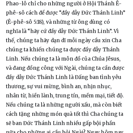
Phao-lô chỉ cho những người ở Hội Thánh Ê-
phê-sô cách để được “đầy dẫy Đức Thánh Linh” 
(Ê-phê-sô 5:18), và những từ ông dùng có 
nghĩa là “hãy cứ đầy dẫy Đức Thánh Linh”. Vì 
thế, chúng ta hãy dạn dĩ mỗi ngày cầu xin Cha 
chúng ta khiến chúng ta được đầy dẫy Thánh 
Linh. Nếu chúng ta là môn đồ của Chúa Jêsus, 
và đang đồng công với Ngài, chúng ta cần được 
đầy dẫy Đức Thánh Linh là Đấng ban tình yêu 
thương, sự vui mừng, bình an, nhịn nhục, 
nhân từ, hiền lành, trung tín, mềm mại, tiết độ. 
Nếu chúng ta là những người xấu, mà còn biết 
cách tặng những món quà tốt thì Cha chúng ta 
sẽ ban Đức Thánh Linh nhiều gấp bội phần 
nữa cho những ai cầu hỏi Ngài? Ngay hôm nay 