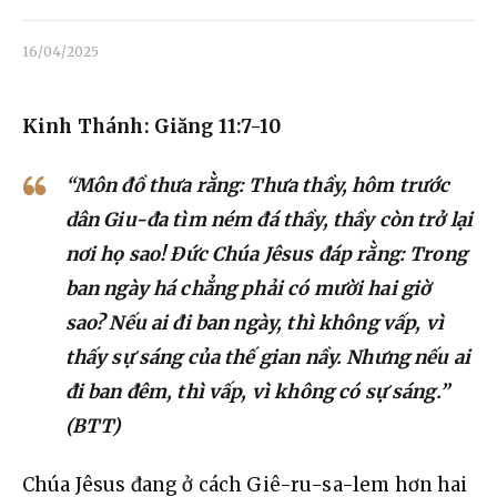
Liên hệ
16/04/2025
Dâng hiến
Kinh Thánh: Giăng 11:7-10
“Môn đồ thưa rằng: Thưa thầy, hôm trước
dân Giu-đa tìm ném đá thầy, thầy còn trở lại
nơi họ sao! Đức Chúa Jêsus đáp rằng: Trong
ban ngày há chẳng phải có mười hai giờ
sao? Nếu ai đi ban ngày, thì không vấp, vì
thấy sự sáng của thế gian nầy. Nhưng nếu ai
đi ban đêm, thì vấp, vì không có sự sáng.”
(BTT)
Chúa Jêsus đang ở cách Giê-ru-sa-lem hơn hai 