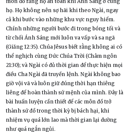
môn đồ rằng họ an toàn khi Ánh Sáng ở cùng 
họ. Họ không nên sợ hãi khi theo Ngài, ngay 
cả khi bước vào những khu vực nguy hiểm. 
Chính những người bước đi trong bóng tối và 
từ chối Ánh Sáng mới luôn va vấp và sa ngã 
(Giăng 12:35). Chúa Jêsus biết rằng không ai có 
thể nghịch cùng Đức Chúa Trời (Châm ngôn 
21:30); và Ngài có đủ thời gian để thực hiện mọi 
điều Cha Ngài đã truyền lệnh. Ngài không bao 
giờ vội vã và luôn giữ đúng thời hạn thiêng 
liêng để hoàn thành sứ mệnh của mình. Đây là 
bài huấn luyện cần thiết để các môn đồ trở 
thành sứ đồ trong thời kỳ bị bách hại, khi 
nhiệm vụ quá lớn lao mà thời gian lại dường 
như quá ngắn ngủi.