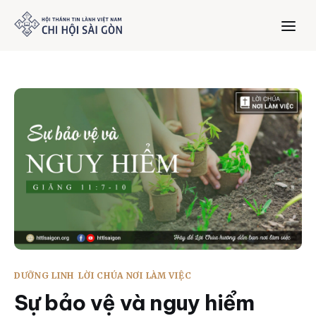
Trang chủ
Giới thiệu
Dưỡng Linh
Thư viện
Bản tin
DƯỠNG LINH
LỜI CHÚA NƠI LÀM VIỆC
Mục vụ
Sự bảo vệ và nguy hiểm