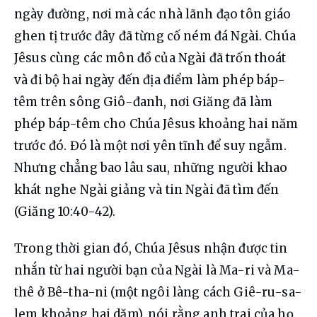
ngày đường, nơi mà các nhà lãnh đạo tôn giáo 
ghen tị trước đây đã từng cố ném đá Ngài. Chúa 
Jêsus cùng các môn đồ của Ngài đã trốn thoát 
và đi bộ hai ngày đến địa điểm làm phép báp-
têm trên sông Giô-đanh, nơi Giăng đã làm 
phép báp-têm cho Chúa Jêsus khoảng hai năm 
trước đó. Đó là một nơi yên tĩnh để suy ngẫm. 
Nhưng chẳng bao lâu sau, những người khao 
khát nghe Ngài giảng và tin Ngài đã tìm đến 
(Giăng 10:40-42).
Trong thời gian đó, Chúa Jêsus nhận được tin 
nhắn từ hai người bạn của Ngài là Ma-ri và Ma-
thê ở Bê-tha-ni (một ngôi làng cách Giê-ru-sa-
lem khoảng hai dặm), nói rằng anh trai của họ, 