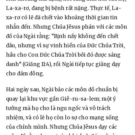
La-xa-rơ, đang bị bệnh rất nặng. Thực tế, La-
xa-rơ có lẽ đã chết vào khoảng thời gian tin 
nhắn đến. Nhưng Chúa Jêsus phán với các môn 
đồ của Ngài rằng: “Bịnh nầy không đến chết 
đâu, nhưng vì sự vinh hiển của Đức Chúa Trời, 
hầu cho Con Đức Chúa Trời bởi đó được sáng 
danh” (Giăng 11:4), rồi Ngài tiếp tục giảng dạy 
cho đám đông.
Hai ngày sau, Ngài bảo các môn đồ chuẩn bị 
quay lại khu vực gần Giê-ru-sa-lem; một ý 
tưởng mà họ cho là ngu ngốc và vô trách 
nhiệm, và có lẽ họ còn lo sợ cho mạng sống 
của chính mình. Nhưng Chúa Jêsus dạy các 