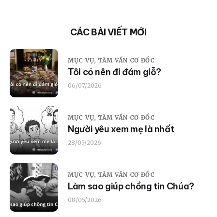
CÁC BÀI VIẾT MỚI
MỤC VỤ,
TÂM VẤN CƠ ĐỐC
Tôi có nên đi đám giỗ?
06/07/2026
MỤC VỤ,
TÂM VẤN CƠ ĐỐC
Người yêu xem mẹ là nhất
28/05/2026
MỤC VỤ,
TÂM VẤN CƠ ĐỐC
Làm sao giúp chồng tin Chúa?
08/05/2026