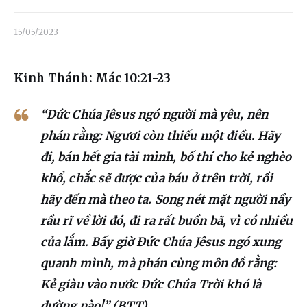
Liên hệ
15/05/2023
Dâng hiến
Kinh Thánh: Mác 10:21-23
“Đức Chúa Jêsus ngó người mà yêu, nên
phán rằng: Ngươi còn thiếu một điều. Hãy
đi, bán hết gia tài mình, bố thí cho kẻ nghèo
khổ, chắc sẽ được của báu ở trên trời, rồi
hãy đến mà theo ta. Song nét mặt người nầy
rầu rĩ về lời đó, đi ra rất buồn bã, vì có nhiều
của lắm. Bấy giờ Đức Chúa Jêsus ngó xung
quanh mình, mà phán cùng môn đồ rằng:
Kẻ giàu vào nước Đức Chúa Trời khó là
dường nào!” (BTT)