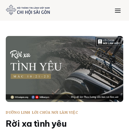
Trang chủ
Giới thiệu
Dưỡng Linh
Thư viện
Bản tin
DƯỠNG LINH
LỜI CHÚA NƠI LÀM VIỆC
Mục vụ
Rời xa tình yêu