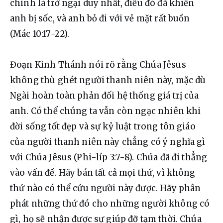
chính là trở ngại duy nhất, điều đó đã khiến 
anh bị sốc, và anh bỏ đi với vẻ mặt rất buồn 
(Mác 10:17-22).
Đoạn Kinh Thánh nói rõ rằng Chúa Jêsus 
không thù ghét người thanh niên này, mặc dù 
Ngài hoàn toàn phản đối hệ thống giá trị của 
anh. Có thể chúng ta vẫn còn ngạc nhiên khi 
đời sống tốt đẹp và sự kỷ luật trong tôn giáo 
của người thanh niên này chẳng có ý nghĩa gì 
với Chúa Jêsus (Phi-líp 3:7-8). Chúa đã đi thẳng 
vào vấn đề. Hãy bán tất cả mọi thứ, vì không 
thứ nào có thể cứu người này được. Hãy phân 
phát những thứ đó cho những người không có 
gì, họ sẽ nhận được sự giúp đỡ tạm thời. Chúa 