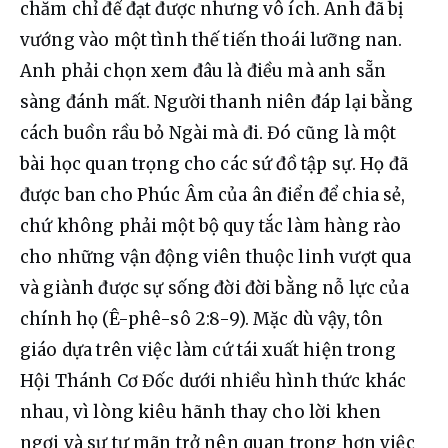
chăm chỉ để đạt được nhưng vô ích. Anh đã bị 
vướng vào một tình thế tiến thoái lưỡng nan. 
Anh phải chọn xem đâu là điều mà anh sẵn 
sàng đánh mất. Người thanh niên đáp lại bằng 
cách buồn rầu bỏ Ngài mà đi. Đó cũng là một 
bài học quan trọng cho các sứ đồ tập sự. Họ đã 
được ban cho Phúc Âm của ân điển để chia sẻ, 
chứ không phải một bộ quy tắc làm hàng rào 
cho những vận động viên thuộc linh vượt qua 
và giành được sự sống đời đời bằng nỗ lực của 
chính họ (Ê-phê-sô 2:8-9). Mặc dù vậy, tôn 
giáo dựa trên việc làm cứ tái xuất hiện trong 
Hội Thánh Cơ Đốc dưới nhiều hình thức khác 
nhau, vì lòng kiêu hãnh thay cho lời khen 
ngợi và sự tự mãn trở nên quan trọng hơn việc 