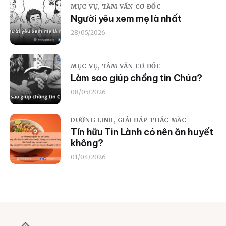
MỤC VỤ,
TÂM VẤN CƠ ĐỐC
Người yêu xem mẹ là nhất
28/05/2026
MỤC VỤ,
TÂM VẤN CƠ ĐỐC
Làm sao giúp chồng tin Chúa?
08/05/2026
DƯỠNG LINH,
GIẢI ĐÁP THẮC MẮC
Tín hữu Tin Lành có nên ăn huyết
không?
01/04/2026