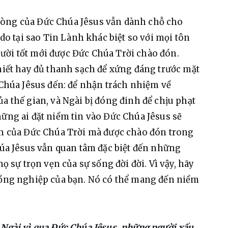
lòng của Đức Chúa Jêsus vẫn dành chỗ cho 
 do tại sao Tin Lành khác biệt so với mọi tôn 
ười tốt mới được Đức Chúa Trời chào đón. 
khiết hay đủ thanh sạch để xứng đáng trước mặt 
 Chúa Jêsus đến: để nhận trách nhiệm về 
a thế gian, và Ngài bị đóng đinh để chịu phạt 
hững ai đặt niềm tin vào Đức Chúa Jêsus sẽ 
ện của Đức Chúa Trời mà được chào đón trong 
húa Jêsus vẫn quan tâm đặc biệt đến những 
họ sự trọn vẹn của sự sống đời đời. Vì vậy, hãy 
đồng nghiệp của bạn. Nó có thể mang đến niềm 
 Ngài vì qua Đức Chúa Jêsus, những người xấu 