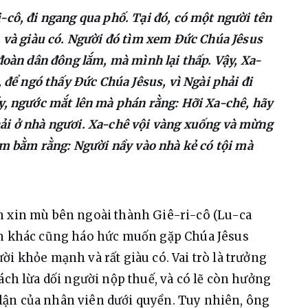
-cô, đi ngang qua phố. Tại đó, có một người tên
, và giàu có. Người đó tìm xem Đức Chúa Jêsus
đoàn dân đông lắm, mà mình lại thấp. Vậy, Xa-
, để ngó thấy Đức Chúa Jêsus, vì Ngài phải đi
y, ngước mắt lên mà phán rằng: Hỡi Xa-chê, hãy
ải ở nhà ngươi. Xa-chê vội vàng xuống và mừng
lằm bằm rằng: Người nầy vào nhà kẻ có tội mà
n xin mù bên ngoài thành Giê-ri-cô (Lu-ca 
àn khác cũng háo hức muốn gặp Chúa Jêsus 
i khỏe mạnh và rất giàu có. Vai trò là trưởng 
ách lừa dối người nộp thuế, và có lẽ còn hưởng 
ận của nhân viên dưới quyền. Tuy nhiên, ông 