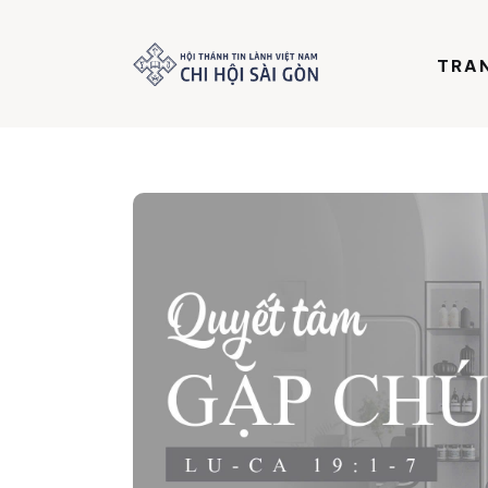
Trang chủ
TRA
Giới thiệu
Dưỡng Linh
Thư viện
Bản tin
Mục vụ
Liên hệ
Dâng hiến