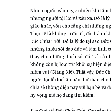
Nhiều người vẫn ngạc nhiên khi tấm 
những người tội lỗi và xấu xa. Đó là lý
giáo khác, vốn cho rằng chỉ những ng
Thực tế là không ai đủ tốt, đủ thánh 
Đức Chúa Trời. Đó là lý do tại sao Đức
những thiếu sót đạo đức và tâm linh củ
thay cho những thiếu sót đó. Tất cả n
không còn bị loại trừ khỏi sự hiện di
niềm vui (Giăng 3:16). Thật vậy, Đức C
người tội lỗi biết ăn năn, hứa ban cho 
chia sẻ thông điệp này với bạn bè và 
hy vọng mà họ đang tìm kiếm.
Lạy Chúa là Đức Chúa Trời. Con cảm tạ