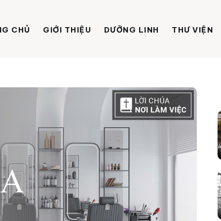
NG CHỦ
GIỚI THIỆU
DƯỠNG LINH
THƯ VIỆN