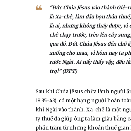
“Đức Chúa Jêsus vào thành Giê-ri
là Xa-chê, làm đầu bọn thâu thuế
là ai, nhưng không thấy được, vì 
chê chạy trước, trèo lên cây sung
qua đó. Đức Chúa Jêsus đến chỗ ấ
xuống cho mau, vì hôm nay ta ph
rước Ngài. Ai nấy thấy vậy, đều 
trọ!” (BTT)
Sau khi Chúa Jêsus chữa lành người ă
18:35-43), có một hạng người hoàn to
khi Ngài vào thành. Xa-chê là một ngườ
ty thuế đã giúp ông ta làm giàu bằng c
phần trăm từ những khoản thuế gian l