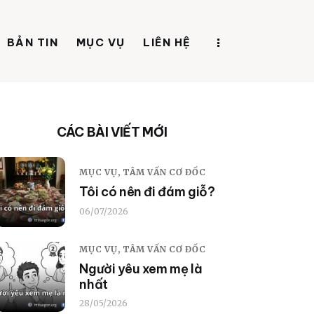
BẢN TIN
MỤC VỤ
LIÊN HỆ
CÁC BÀI VIẾT MỚI
MỤC VỤ,
TÂM VẤN CƠ ĐỐC
Tôi có nên đi đám giỗ?
06/07/2026
MỤC VỤ,
TÂM VẤN CƠ ĐỐC
Người yêu xem mẹ là
nhất
28/05/2026