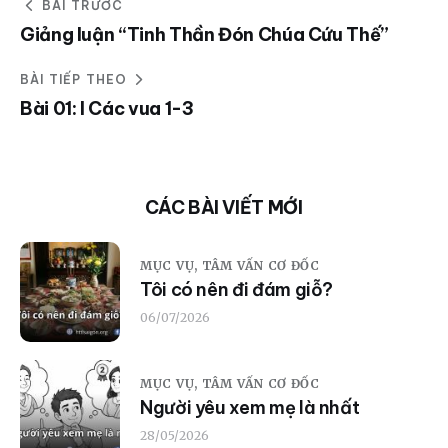
BÀI TRƯỚC
Giảng luận “Tinh Thần Đón Chúa Cứu Thế”
BÀI TIẾP THEO
Bài 01: I Các vua 1-3
CÁC BÀI VIẾT MỚI
MỤC VỤ,
TÂM VẤN CƠ ĐỐC
Tôi có nên đi đám giỗ?
06/07/2026
MỤC VỤ,
TÂM VẤN CƠ ĐỐC
Người yêu xem mẹ là nhất
28/05/2026