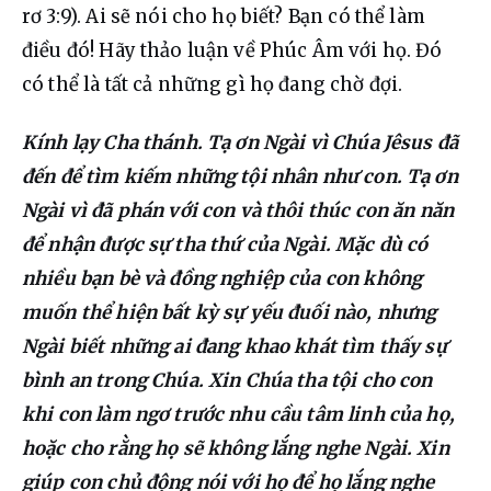
rơ 3:9). Ai sẽ nói cho họ biết? Bạn có thể làm 
điều đó! Hãy thảo luận về Phúc Âm với họ. Đó 
có thể là tất cả những gì họ đang chờ đợi.
Kính lạy Cha thánh. Tạ ơn Ngài vì Chúa Jêsus đã 
đến để tìm kiếm những tội nhân như con. Tạ ơn 
Ngài vì đã phán với con và thôi thúc con ăn năn 
để nhận được sự tha thứ của Ngài. Mặc dù có 
nhiều bạn bè và đồng nghiệp của con không 
muốn thể hiện bất kỳ sự yếu đuối nào, nhưng 
Ngài biết những ai đang khao khát tìm thấy sự 
bình an trong Chúa. Xin Chúa tha tội cho con 
khi con làm ngơ trước nhu cầu tâm linh của họ, 
hoặc cho rằng họ sẽ không lắng nghe Ngài. Xin 
giúp con chủ động nói với họ để họ lắng nghe 