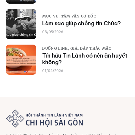
MỤC VỤ,
TÂM VẤN CƠ ĐỐC
Làm sao giúp chồng tin Chúa?
08/05/2026
DƯỠNG LINH,
GIẢI ĐÁP THẮC MẮC
Tín hữu Tin Lành có nên ăn huyết
không?
01/04/2026