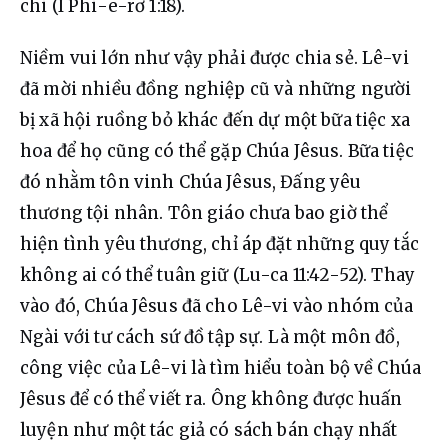
chi (I Phi-e-rơ 1:18).
Niềm vui lớn như vậy phải được chia sẻ. Lê-vi 
đã mời nhiều đồng nghiệp cũ và những người 
bị xã hội ruồng bỏ khác đến dự một bữa tiệc xa 
hoa để họ cũng có thể gặp Chúa Jêsus. Bữa tiệc 
đó nhằm tôn vinh Chúa Jêsus, Đấng yêu 
thương tội nhân. Tôn giáo chưa bao giờ thể 
hiện tình yêu thương, chỉ áp đặt những quy tắc 
không ai có thể tuân giữ (Lu-ca 11:42-52). Thay 
vào đó, Chúa Jêsus đã cho Lê-vi vào nhóm của 
Ngài với tư cách sứ đồ tập sự. Là một môn đồ, 
công việc của Lê-vi là tìm hiểu toàn bộ về Chúa 
Jêsus để có thể viết ra. Ông không được huấn 
luyện như một tác giả có sách bán chạy nhất 