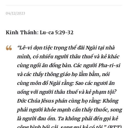
Liên hệ
04/12/2023
Dâng hiến
Kinh Thánh: Lu-ca 5:29-32
“Lê-vi dọn tiệc trọng thể đãi Ngài tại nhà
mình, có nhiều người thâu thuế và kẻ khác
cùng ngồi ăn đồng bàn. Các người Pha-ri-si
và các thầy thông giáo họ lằm bằm, nói
cùng môn đồ Ngài rằng: Sao các ngươi ăn
uống với người thâu thuế và kẻ phạm tội?
Đức Chúa Jêsus phán cùng họ rằng: Không
phải người khỏe mạnh cần thầy thuốc, song
là người đau ốm. Ta không phải đến gọi kẻ
công bình hối cải, song gọi kẻ có tội.” (BTT)