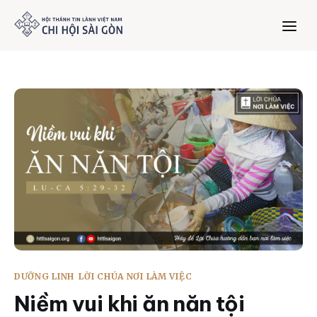
Trang chủ
Giới thiệu
Dưỡng Linh
Thư viện
Bản tin
DƯỠNG LINH
LỜI CHÚA NƠI LÀM VIỆC
Mục vụ
Niềm vui khi ăn năn tội