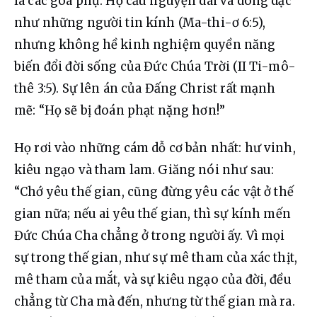
là các góa phụ. Họ cầu nguyện dài và dõng dạc 
như những người tin kính (Ma-thi-ơ 6:5), 
nhưng không hề kinh nghiệm quyền năng 
biến đổi đời sống của Đức Chúa Trời (II Ti-mô-
thê 3:5). Sự lên án của Đấng Christ rất mạnh 
mẽ: “Họ sẽ bị đoán phạt nặng hơn!”
Họ rơi vào những cám dỗ cơ bản nhất: hư vinh, 
kiêu ngạo và tham lam. Giăng nói như sau: 
“Chớ yêu thế gian, cũng đừng yêu các vật ở thế 
gian nữa; nếu ai yêu thế gian, thì sự kính mến 
Đức Chúa Cha chẳng ở trong người ấy. Vì mọi 
sự trong thế gian, như sự mê tham của xác thịt, 
mê tham của mắt, và sự kiêu ngạo của đời, đều 
chẳng từ Cha mà đến, nhưng từ thế gian mà ra. 