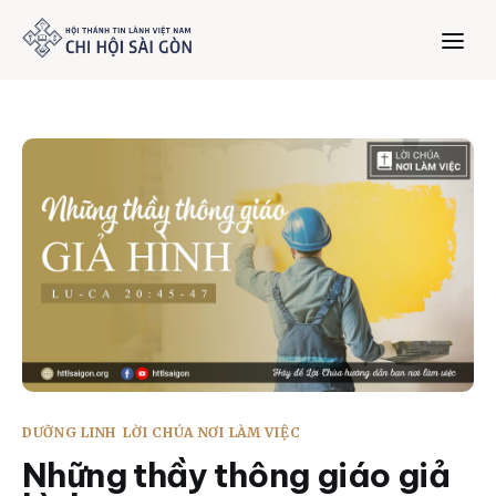
Trang chủ
Giới thiệu
Dưỡng Linh
Thư viện
Bản tin
DƯỠNG LINH
LỜI CHÚA NƠI LÀM VIỆC
Mục vụ
Những thầy thông giáo giả