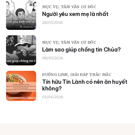
MỤC VỤ,
TÂM VẤN CƠ ĐỐC
Người yêu xem mẹ là nhất
28/05/2026
MỤC VỤ,
TÂM VẤN CƠ ĐỐC
Làm sao giúp chồng tin Chúa?
08/05/2026
DƯỠNG LINH,
GIẢI ĐÁP THẮC MẮC
Tín hữu Tin Lành có nên ăn huyết
không?
01/04/2026