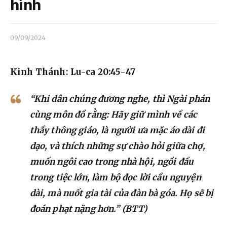
Liên hệ
hình
Dâng hiến
09/09/2024
Kinh Thánh: Lu-ca 20:45-47
“Khi dân chúng đương nghe, thì Ngài phán
cùng môn đồ rằng: Hãy giữ mình về các
thầy thông giáo, là người ưa mặc áo dài đi
dạo, và thích những sự chào hỏi giữa chợ,
muốn ngôi cao trong nhà hội, ngồi đầu
trong tiệc lớn, làm bộ đọc lời cầu nguyện
dài, mà nuốt gia tài của đàn bà góa. Họ sẽ bị
đoán phạt nặng hơn.” (BTT)