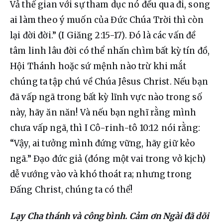
Vả thế gian với sự tham dục nó đều qua đi, song 
ai làm theo ý muốn của Đức Chúa Trời thì còn 
lại đời đời.” (I Giăng 2:15-17). Đó là các vấn đề 
tâm linh lâu đời có thể nhấn chìm bất kỳ tín đồ, 
Hội Thánh hoặc sứ mệnh nào trừ khi mắt 
chúng ta tập chú về Chúa Jêsus Christ. Nếu bạn 
đã vấp ngã trong bất kỳ lĩnh vực nào trong số 
này, hãy ăn năn! Và nếu bạn nghĩ rằng mình 
chưa vấp ngã, thì I Cô-rinh-tô 10:12 nói rằng: 
“Vậy, ai tưởng mình đứng vững, hãy giữ kẻo 
ngã.” Đạo đức giả (đóng một vai trong vở kịch) 
dễ vướng vào và khó thoát ra; nhưng trong 
Đấng Christ, chúng ta có thể!
Lạy Cha thánh và công bình. Cảm ơn Ngài đã dõi 