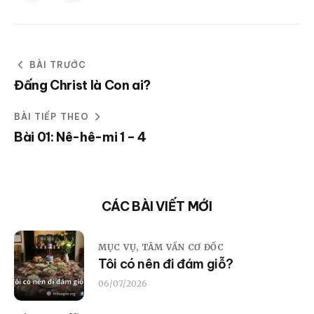
BÀI TRƯỚC
Đấng Christ là Con ai?
BÀI TIẾP THEO
Bài 01: Nê-hê-mi 1 – 4
CÁC BÀI VIẾT MỚI
MỤC VỤ,
TÂM VẤN CƠ ĐỐC
Tôi có nên đi đám giỗ?
06/07/2026