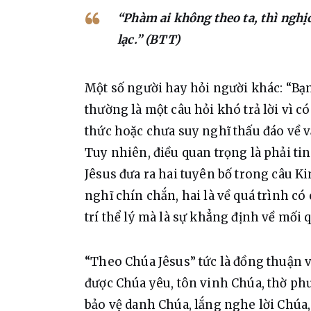
“Phàm ai không theo ta, thì nghịc
lạc.” (BTT)
Một 
số người hay hỏi người khác: “Bạn
thường là một câu hỏi khó trả lời vì 
thức hoặc chưa suy nghĩ thấu đáo về v
Tuy nhiên, điều quan trọng là phải tin
Jêsus đưa ra hai tuyên bố trong câu K
nghĩ chín chắn, hai là về quá trình có
trí thể lý mà là sự khẳng định về mối 
“Theo Chúa Jêsus” tức là đồng thuận 
được Chúa yêu, tôn vinh Chúa, thờ phư
bảo vệ danh Chúa, lắng nghe lời Chúa,