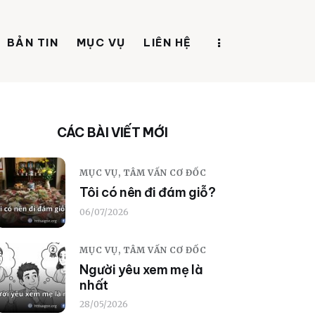
BẢN TIN
MỤC VỤ
LIÊN HỆ
CÁC BÀI VIẾT MỚI
MỤC VỤ,
TÂM VẤN CƠ ĐỐC
Tôi có nên đi đám giỗ?
06/07/2026
MỤC VỤ,
TÂM VẤN CƠ ĐỐC
Người yêu xem mẹ là
nhất
28/05/2026