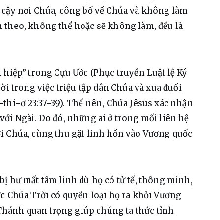
 cậy nơi Chúa, công bố về Chúa và không làm 
 theo, không thể hoặc sẽ không làm, đều là 
 hiệp” trong Cựu Ước (Phục truyền Luật lệ Ký 
ời trong việc triệu tập dân Chúa và xua đuổi 
thi-ơ 23:37-39). Thế nên, Chúa Jêsus xác nhận 
ới Ngài. Do đó, những ai ở trong mối liên hệ 
i Chúa, cùng thu gặt linh hồn vào Vương quốc 
ị hư mất tâm linh dù họ có tử tế, thông minh, 
c Chúa Trời có quyền loại họ ra khỏi Vương 
 Thánh quan trọng giúp chúng ta thức tỉnh 