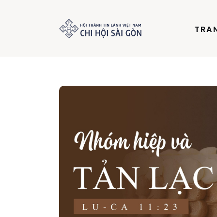
Trang chủ
TRA
Giới thiệu
Dưỡng Linh
Thư viện
Bản tin
Mục vụ
Liên hệ
Dâng hiến