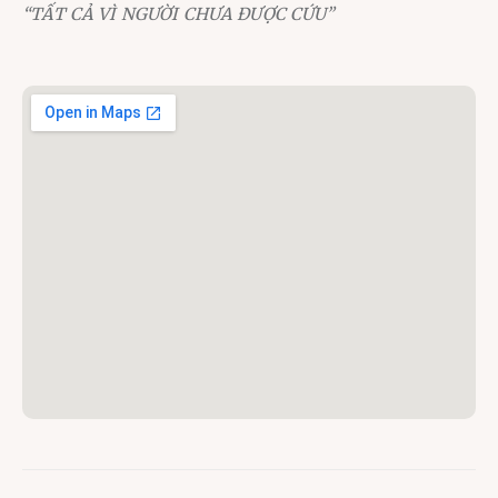
“TẤT CẢ VÌ NGƯỜI CHƯA ĐƯỢC CỨU”