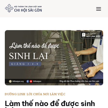
Trang chủ
Giới thiệu
Dưỡng Linh
Thư viện
Bản tin
DƯỠNG LINH
LỜI CHÚA NƠI LÀM VIỆC
Mục vụ
Làm thế nào để được sinh