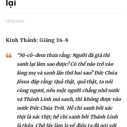
Liên hệ
lại
Dâng hiến
13/12/2024
Kinh Thánh: Giăng 3:4-8
“Ni-cô-đem thưa rằng: Người đã già thì
sanh lại làm sao được? Có thể nào trở vào
lòng mẹ và sanh lần thứ hai sao? Đức Chúa
Jêsus đáp rằng: Quả thật, quả thật, ta nói
cùng ngươi, nếu một người chẳng nhờ nước
và Thánh Linh mà sanh, thì không được vào
nước Đức Chúa Trời. Hễ chi sanh bởi xác
thịt là xác thịt; hễ chi sanh bởi Thánh Linh
là thần. Chớ lấy làm lạ về điều ta đã nói với