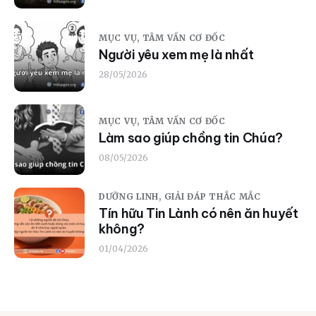
MỤC VỤ,
TÂM VẤN CƠ ĐỐC
Người yêu xem mẹ là nhất
28/05/2026
MỤC VỤ,
TÂM VẤN CƠ ĐỐC
Làm sao giúp chồng tin Chúa?
08/05/2026
DƯỠNG LINH,
GIẢI ĐÁP THẮC MẮC
Tín hữu Tin Lành có nên ăn huyết
không?
01/04/2026