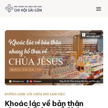
Trang chủ
Giới thiệu
Dưỡng Linh
Thư viện
Bản tin
DƯỠNG LINH
LỜI CHÚA NƠI LÀM VIỆC
Mục vụ
Khoác lác về bản thân