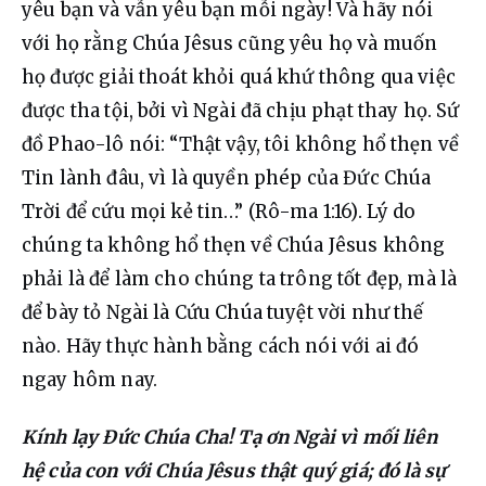
yêu bạn và vẫn yêu bạn mỗi ngày! Và hãy nói 
với họ rằng Chúa Jêsus cũng yêu họ và muốn 
họ được giải thoát khỏi quá khứ thông qua việc 
được tha tội, bởi vì Ngài đã chịu phạt thay họ. Sứ 
đồ Phao-lô nói: “Thật vậy, tôi không hổ thẹn về 
Tin lành đâu, vì là quyền phép của Đức Chúa 
Trời để cứu mọi kẻ tin…” (Rô-ma 1:16). Lý do 
chúng ta không hổ thẹn về Chúa Jêsus không 
phải là để làm cho chúng ta trông tốt đẹp, mà là 
để bày tỏ Ngài là Cứu Chúa tuyệt vời như thế 
nào. Hãy thực hành bằng cách nói với ai đó 
ngay hôm nay.
Kính lạy Đức Chúa Cha! Tạ ơn Ngài vì mối liên 
hệ của con với Chúa Jêsus thật quý giá; đó là sự 