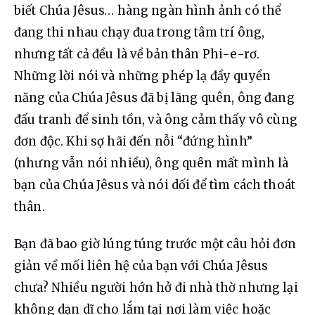
biết Chúa Jêsus… hàng ngàn hình ảnh có thể 
đang thi nhau chạy đua trong tâm trí ông, 
nhưng tất cả đều là về bản thân Phi-e-rơ. 
Những lời nói và những phép lạ đầy quyền 
năng của Chúa Jêsus đã bị lãng quên, ông đang 
đấu tranh để sinh tồn, và ông cảm thấy vô cùng 
đơn độc. Khi sợ hãi đến nỗi “đứng hình” 
(nhưng vẫn nói nhiều), ông quên mất mình là 
bạn của Chúa Jêsus và nói dối để tìm cách thoát 
thân.
Bạn đã bao giờ lúng túng trước một câu hỏi đơn 
giản về mối liên hệ của bạn với Chúa Jêsus 
chưa? Nhiều người hớn hở đi nhà thờ nhưng lại 
không dạn dĩ cho lắm tại nơi làm việc hoặc 