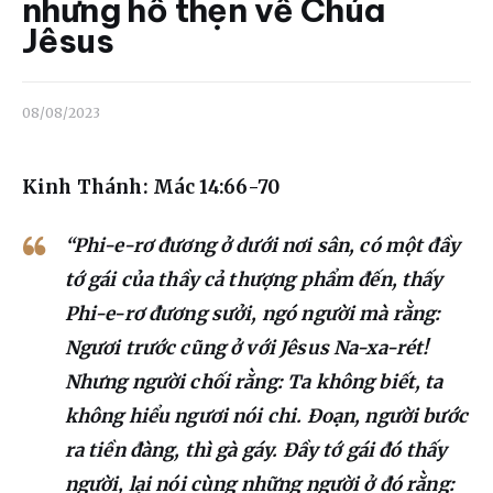
Liên hệ
nhưng hổ thẹn về Chúa
Jêsus
Dâng hiến
08/08/2023
Kinh Thánh: Mác 14:66-70
“Phi-e-rơ đương ở dưới nơi sân, có một đầy
tớ gái của thầy cả thượng phẩm đến, thấy
Phi-e-rơ đương sưởi, ngó người mà rằng:
Ngươi trước cũng ở với Jêsus Na-xa-rét!
Nhưng người chối rằng: Ta không biết, ta
không hiểu ngươi nói chi. Đoạn, người bước
ra tiền đàng, thì gà gáy. Đầy tớ gái đó thấy
người, lại nói cùng những người ở đó rằng: