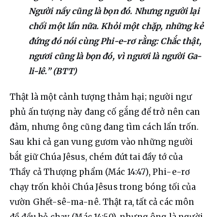
Người nầy cũng là bọn đó. Nhưng người lại
chối một lần nữa. Khỏi một chặp, những kẻ
đứng đó nói cùng Phi-e-rơ rằng: Chắc thật,
ngươi cũng là bọn đó, vì ngươi là người Ga-
li-lê.” (BTT)
Thật là một cảnh tượng thảm hại; người ngư 
phủ ấn tượng này đang cố gắng để trở nên can 
đảm, nhưng ông cũng đang tìm cách lẩn trốn. 
Sau khi cả gan vung gươm vào những người 
bắt giữ Chúa Jêsus, chém đứt tai đầy tớ của 
Thầy cả Thượng phẩm (Mác 14:47), Phi-e-rơ 
chạy trốn khỏi Chúa Jêsus trong bóng tối của 
vườn Ghết-sê-ma-nê. Thật ra, tất cả các môn 
đồ đều bỏ chạy (Mác 14:50), nhưng ông là người 