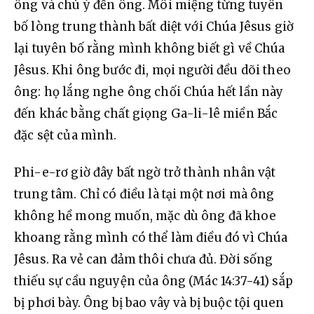
ông và chú ý đến ông. Môi miệng từng tuyên 
bố lòng trung thành bất diệt với Chúa Jêsus giờ 
lại tuyên bố rằng mình không biết gì về Chúa 
Jêsus. Khi ông bước đi, mọi người đều dõi theo 
ông: họ lắng nghe ông chối Chúa hết lần này 
đến khác bằng chất giọng Ga-li-lê miền Bắc 
đặc sệt của mình.
Phi-e-rơ giờ đây bất ngờ trở thành nhân vật 
trung tâm. Chỉ có điều là tại một nơi mà ông 
không hề mong muốn, mặc dù ông đã khoe 
khoang rằng mình có thể làm điều đó vì Chúa 
Jêsus. Ra vẻ can đảm thôi chưa đủ. Đời sống 
thiếu sự cầu nguyện của ông (Mác 14:37-41) sắp 
bị phơi bày. Ông bị bao vây và bị buộc tội quen 