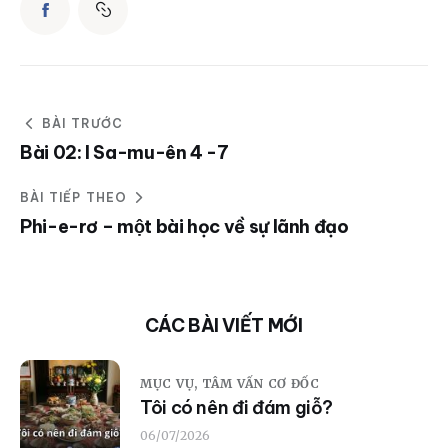
BÀI TRƯỚC
Bài 02: I Sa-mu-ên 4 -7
BÀI TIẾP THEO
Phi-e-rơ – một bài học về sự lãnh đạo
CÁC BÀI VIẾT MỚI
MỤC VỤ,
TÂM VẤN CƠ ĐỐC
Tôi có nên đi đám giỗ?
06/07/2026